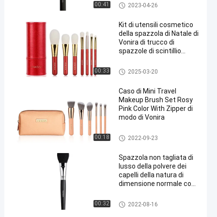
Spazzole di trucco di alta qual
00:41
2023-04-26
ità
Kit di utensili cosmetico
della spazzola di Natale di
Vonira di trucco di
spazzole di scintillio
professionale
dell'insieme 7pcs per
Set di pennelli di trucco di viag
00:33
2025-03-20
colore rosso del regalo di
gio
compleanno delle
Caso di Mini Travel
ragazze
Makeup Brush Set Rosy
Pink Color With Zipper di
modo di Vonira
Set di pennelli di trucco di viag
00:18
2022-09-23
gio
Spazzola non tagliata di
lusso della polvere dei
capelli della natura di
dimensione normale con
il puntale di rame
Spazzole di lusso di trucco
00:32
2022-08-16