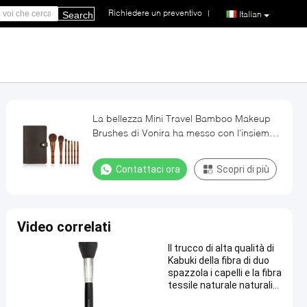
Richiedere un preventivo
|
Italian
Search
La bellezza Mini Travel Bamboo Makeup
Brushes di Vonira ha messo con l'insieme
di caso di stoccaggio
Contattaci ora
Scopri di più
Video correlati
Il trucco di alta qualità di
Kabuki della fibra di duo
spazzola i capelli e la fibra
tessile naturale naturali
della capra