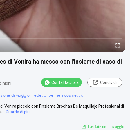
s di Vonira ha messo con l'insieme di caso di
Contattaci ora
Condividi
pinioni
sione di viaggio
#
Set di pennelli cosmetico
di Vonira piccolo con l'insieme Brochas De Maquillaje Profesional di
...
Guarda di più
Lasciate un messaggio.