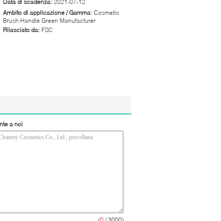
Data di scadenza:
2021-07-12
Ambito di applicazione / Gamma:
Cosmetic
Brush Handle Green Manufacturer
Rilasciato da:
FSC
nte a noi
(
0
/ 3000)