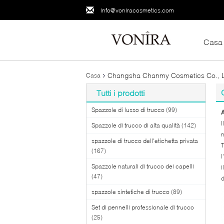
info@voniracosmetics.com
Casa
Changsha Chanmy Cosmetics Co., Ltd
Casa
Tutti i prodotti
Spazzole di lusso di trucco
(99)
A
I
Spazzole di trucco di alta qualità
(142)
n
spazzole di trucco dell'etichetta privata
T
(167)
l
Spazzole naturali di trucco dei capelli
i
(47)
d
spazzole sintetiche di trucco
(89)
Set di pennelli professionale di trucco
(25)