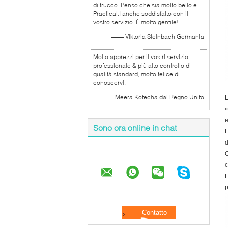
di trucco. Penso che sia molto bello e
Practical.I anche soddisfatto con il
vostro servizio. È molto gentile!
—— Viktoria Steinbach Germania
Molto apprezzi per il vostri servizio
professionale & più alto controllo di
qualità standard, molto felice di
conoscervi.
—— Meera Kotecha dal Regno Unito
L
«
e
Sono ora online in chat
L
d
C
c
L
p