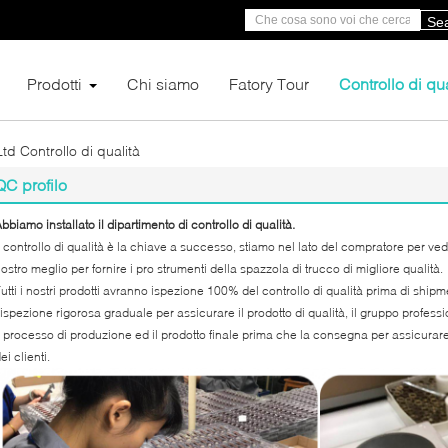
Se
Prodotti
Chi siamo
Fatory Tour
Controllo di qua
 Controllo di qualità
QC profilo
bbiamo installato il dipartimento di controllo di qualità.
l controllo di qualità è la chiave a successo, stiamo nel lato del compratore per ved
ostro meglio per fornire i pro strumenti della spazzola di trucco di migliore qualità.
utti i nostri prodotti avranno ispezione 100% del controllo di qualità prima di shi
'ispezione rigorosa graduale per assicurare il prodotto di qualità, il gruppo professio
l processo di produzione ed il prodotto finale prima che la consegna per assicurar
ei clienti.