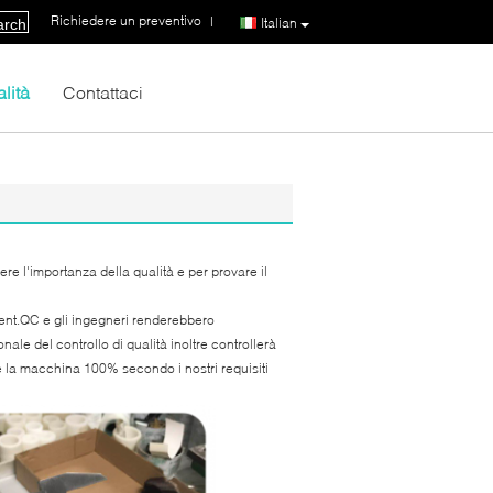
Richiedere un preventivo
|
Italian
arch
lità
Contattaci
ere l'importanza della qualità e per provare il
pment.QC e gli ingegneri renderebbero
nale del controllo di qualità inoltre controllerà
e la macchina 100% secondo i nostri requisiti