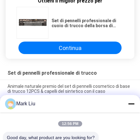
Ottieni il miglior prezzo per
Set di pennelli professionale di
cuoio di trucco della borsa di
rotolo del Faux molle e comodo
Continua
Set di pennelli professionale di trucco
Animale naturale premio del set di pennelli cosmetico di base
di trucco 12PCS & capelli del sintetico con il caso
Mark Liu
Set di pennelli professionale di trucco di qualità premio/set di
pennelli del fronte
Pc del set di pennelli 48 di trucco del fronte pieno
12:56 PM
dell'etichetta privata con il rotolo nero della spazzola dell'unità
di elaborazione
Good day, what product are you looking for?