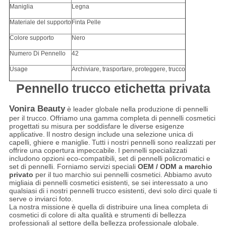
Maniglia
Legna
Materiale del supporto
Finta Pelle
Colore supporto
Nero
Numero Di Pennello
42
Usage
Archiviare, trasportare, proteggere, trucco
Pennello trucco etichetta privata
Vonira Beauty
è leader globale nella produzione di pennelli
per il trucco.
Offriamo una gamma completa di pennelli cosmetici
progettati su misura per soddisfare le diverse esigenze
applicative.
Il nostro design include una selezione unica di
capelli, ghiere e maniglie.
Tutti i nostri pennelli sono realizzati per
offrire una copertura impeccabile.
I pennelli specializzati
includono opzioni eco-compatibili, set di pennelli policromatici e
set di pennelli. Forniamo servizi speciali
OEM / ODM a marchio
privato
per il tuo marchio sui pennelli cosmetici. Abbiamo avuto
migliaia di pennelli cosmetici esistenti, se sei interessato a uno
qualsiasi di i nostri pennelli trucco esistenti, devi solo dirci quale ti
serve o inviarci foto.
La nostra missione è quella di distribuire una linea completa di
cosmetici di colore di alta qualità e strumenti di bellezza
professionali al settore della bellezza professionale globale.