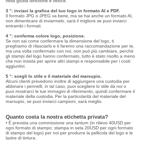
nella giusta direzione e veloce.
3 °: inviaci la grafica del tuo logo in formato AI e PDF.
Il formato JPG o JPEG va bene, ma se hai anche un formato AI,
non dimenticare di inviarmelo, sarà il migliore se puoi inviarci
entrambi i formati.
4 °: conferma colore logo, posizione.
Se non sai come confermare la dimensione del logo, ti
preghiamo di rilasciarlo e ti faremo una raccomandazione per te,
ma una volta confermato con noi, non può più cambiare, perché
gli stampi del logo hanno confermato, tutto è stato risolto a meno
che non insista per aprire altri stampi e responsabile per i costi
aggiuntivi.
5 °: scegli lo stile e il materiale del marsupio.
Alcuni clienti prevedono inoltre di aggiungere una custodia per
abbinare i pennelli, in tal caso, puoi scegliere lo stile da noi o
puoi mostrarci le tue immagini di riferimento, quindi confermare il
materiale della custodia.
Per la particolarità del materiale del
marsupio, se puoi inviarci campioni, sarà meglio.
Quanto costa la nostra etichetta privata?
• È prevista una commissione una tantum (in rilievo 40USD per
ogni formato di stampo; stampa in seta 20USD per ogni formato
di stampo del logo) per noi per produrre la pellicola del logo e le
lastre di tintura.