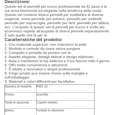
Descrizione:
Questo set di pennelli per trucco professionale da 42 pezzi è la
tua arma favorevole ed elegante nella tendenza della moda.
Questo set contiene diversi pennelli per soddisfare le diverse
esigenze, come pennello per polvere, pennello per ombretti,
pennello per sopracciglia, pennello per fard, pennello per labbra,
ecc. L'acquisto di questo set di pennelli per trucco è molto più
economico rispetto all'acquisto di diversi pennelli separatamente.
È solo quello che fa per te.
Caratteristiche del prodotto:
1. Con materiale superiore, non irriteranno la pelle.
2. Morbido e comodo da usare senza pungere.
3. Compatto e portatile da portare con te.
4. Aspetto elegante, dettagli delicati e design elaborato.
5. Aiuta a mantenere la tua bellezza e il tuo fascino tutto il giorno.
6. Offri molta convenienza e attrazione.
7. È adatto a ravvivatori o singoli professionisti.
8. Il logo privato può essere messo sulla maniglia e
sull'imballaggio.
9. Materiali e colori differenti per facoltativo.
Numero di modello
PMS-10
Forma
assortito
Testa di spazzola
Capelli sintetici
ghiera
Puntale in alluminio