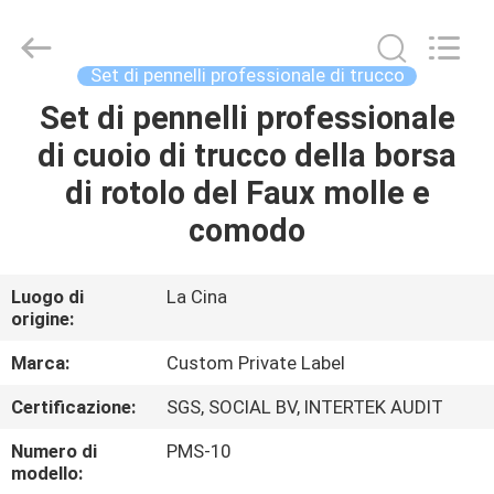
2026
Changsha
Chanmy
Cosmetics
Co.,
Set di pennelli professionale di trucco
Ltd.
All
Set di pennelli professionale
CASA
Rights
Reserved.
di cuoio di trucco della borsa
PRODOTTI
di rotolo del Faux molle e
comodo
CIRCA
NOI
Luogo di
La Cina
origine:
GIRO
Marca:
Custom Private Label
DELLA
Certificazione:
SGS, SOCIAL BV, INTERTEK AUDIT
FABBRICA
Numero di
PMS-10
modello: