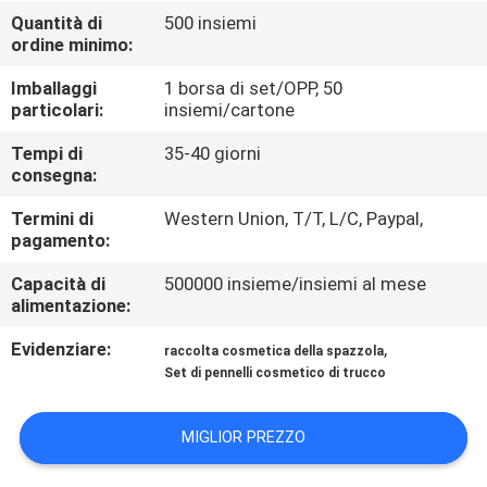
CONTROLLO
Quantità di
500 insiemi
ordine minimo:
DI
QUALITÀ
Imballaggi
1 borsa di set/OPP, 50
particolari:
insiemi/cartone
MAPPA
Tempi di
35-40 giorni
consegna:
DEL
Termini di
Western Union, T/T, L/C, Paypal,
SITO
pagamento:
Capacità di
500000 insieme/insiemi al mese
PRIVACY
alimentazione:
POLICY
Evidenziare:
,
raccolta cosmetica della spazzola
Set di pennelli cosmetico di trucco
MIGLIOR PREZZO