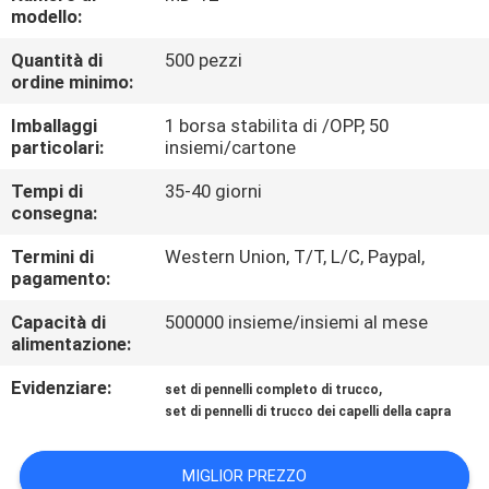
CONTROLLO
modello:
DI
Quantità di
500 pezzi
ordine minimo:
QUALITÀ
Imballaggi
1 borsa stabilita di /OPP, 50
particolari:
insiemi/cartone
MAPPA
DEL
Tempi di
35-40 giorni
consegna:
SITO
Termini di
Western Union, T/T, L/C, Paypal,
pagamento:
PRIVACY
Capacità di
500000 insieme/insiemi al mese
POLICY
alimentazione:
Evidenziare:
,
set di pennelli completo di trucco
set di pennelli di trucco dei capelli della capra
MIGLIOR PREZZO