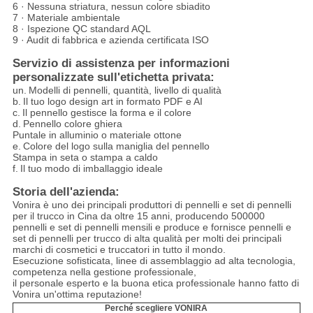
6 · Nessuna striatura, nessun colore sbiadito
7 · Materiale ambientale
8 · Ispezione QC standard AQL
9 · Audit di fabbrica e azienda certificata ISO
Servizio di assistenza per informazioni
personalizzate sull'etichetta privata:
un.
Modelli di pennelli, quantità, livello di qualità
b.
Il tuo logo design art in formato PDF e AI
c.
Il pennello gestisce la forma e il colore
d.
Pennello colore ghiera
Puntale in alluminio o materiale ottone
e.
Colore del logo sulla maniglia del pennello
Stampa in seta o stampa a caldo
f.
Il tuo modo di imballaggio ideale
Storia dell'azienda:
Vonira è uno dei principali produttori di pennelli e set di pennelli
per il trucco in Cina da oltre 15 anni, producendo 500000
pennelli e set di pennelli mensili e produce e fornisce pennelli e
set di pennelli per trucco di alta qualità per molti dei principali
marchi di cosmetici e truccatori in tutto il mondo.
Esecuzione sofisticata, linee di assemblaggio ad alta tecnologia,
competenza nella gestione professionale,
il personale esperto e la buona etica professionale hanno fatto di
Vonira un'ottima reputazione!
Perché scegliere VONIRA