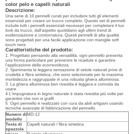
color pelo e capelli naturali
Descrizione:
Una serie di 10 pennelli curati per includere tutti gli elementi
essenziali per creare un trucco completo.
Questo set di pennelli
include tutti i pennelli essenziali necessari per completare il tuo
look da trucco, dall'aspetto quotidiano agli ultimi trend di
evidenziazione e contornatura.
Questi pennelli di alta qualità
sono progettati per una facile applicazione con maniglie soft
touch nere.
Caratteristiche del prodotto:
1. Progettato pensando alla versatilità, ogni pennello presenta
una forma particolare per prevenire le ricadute e garantire
l'applicazione della scorrevolezza.
2. Sperimenta la leggera sensazione di setole naturali prive di
crudeltà e fibra sintetica, che sono selezionate per la massima
morbidezza e raggruppate in una robusta ghiera alluminosa.
3. La ghiera alluminosa ben rivestita è leggera e comoda da
usare.
4.L'impugnatura in legno naturale è stata rivestita più volte per
garantire che non si graffi.
5. Ogni pennello è realizzato con cura da abili artigiani usando
tecniche avanzate di fabbricazione del pennello.
Numero di
MD-12
modello
Testa di
Capelli naturali / fibra sintetica
spazzola