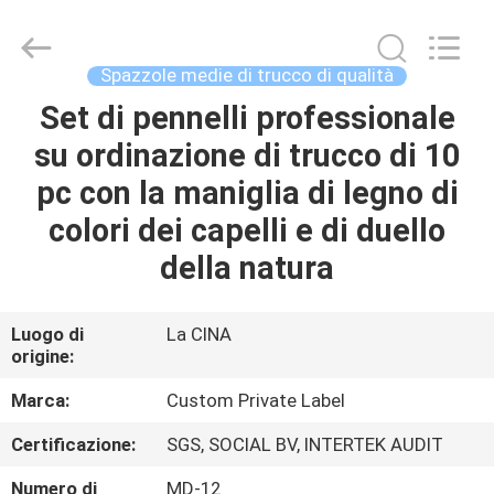
2026
Changsha
Chanmy
Cosmetics
Co.,
Spazzole medie di trucco di qualità
Ltd.
All
Set di pennelli professionale
CASA
Rights
Reserved.
su ordinazione di trucco di 10
PRODOTTI
pc con la maniglia di legno di
colori dei capelli e di duello
CIRCA
della natura
NOI
Luogo di
La CINA
origine:
GIRO
DELLA
Marca:
Custom Private Label
FABBRICA
Certificazione:
SGS, SOCIAL BV, INTERTEK AUDIT
Numero di
MD-12