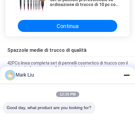
ordinazione di trucco di 10 pc con
la maniglia di legno di colori dei
capelli e di duello della natura
Continua
Spazzole medie di trucco di qualità
42PCs linea completa set di pennelli cosmetico di trucco con il
puntale di alluminio rosa & la maniglia di legno nera opaca
Mark Liu
Il trucco su misura dell'etichetta privata spazzola 24pcs con
due colori per scegliere
12:35 PM
Set di pennelli di trucco dell'occhio delle spazzole 25pcs di
trucco dell'oro di Rosa dell'etichetta privata
Good day, what product are you looking for?
Categorie popolari
Tutti