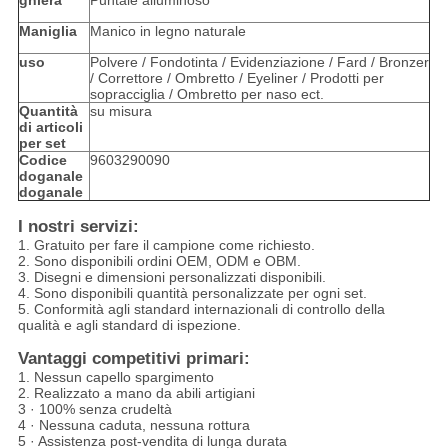
ghiera
Puntale alluminoso
Maniglia
Manico in legno naturale
uso
Polvere / Fondotinta / Evidenziazione / Fard / Bronzer
/ Correttore / Ombretto / Eyeliner / Prodotti per
sopracciglia / Ombretto per naso ect.
Quantità
su misura
di articoli
per set
Codice
9603290090
doganale
doganale
I nostri servizi:
1. Gratuito per fare il campione come richiesto.
2. Sono disponibili ordini OEM, ODM e OBM.
3. Disegni e dimensioni personalizzati disponibili.
4. Sono disponibili quantità personalizzate per ogni set.
5. Conformità agli standard internazionali di controllo della
qualità e agli standard di ispezione.
Vantaggi competitivi primari:
1. Nessun capello spargimento
2. Realizzato a mano da abili artigiani
3 · 100% senza crudeltà
4 · Nessuna caduta, nessuna rottura
5 · Assistenza post-vendita di lunga durata