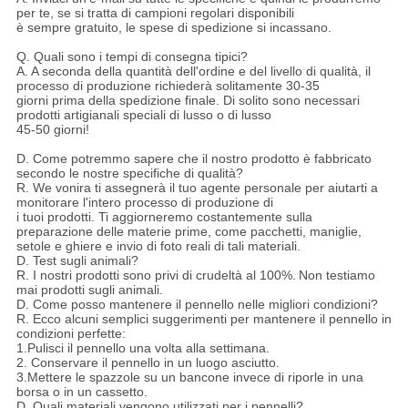
per te, se si tratta di campioni regolari disponibili
è sempre gratuito, le spese di spedizione si incassano.
Q. Quali sono i tempi di consegna tipici?
A. A seconda della quantità dell'ordine e del livello di qualità, il
processo di produzione richiederà solitamente 30-35
giorni prima della spedizione finale. Di solito sono necessari
prodotti artigianali speciali di lusso o di lusso
45-50 giorni!
D. Come potremmo sapere che il nostro prodotto è fabbricato
secondo le nostre specifiche di qualità?
R. We vonira ti assegnerà il tuo agente personale per aiutarti a
monitorare l'intero processo di produzione di
i tuoi prodotti. Ti aggiorneremo costantemente sulla
preparazione delle materie prime, come pacchetti, maniglie,
setole e ghiere e invio di foto reali di tali materiali.
D. Test sugli animali?
R. I nostri prodotti sono privi di crudeltà al 100%.
Non testiamo
mai prodotti sugli animali.
D. Come posso mantenere il pennello nelle migliori condizioni?
R. Ecco alcuni semplici suggerimenti per mantenere il pennello in
condizioni perfette:
1.Pulisci il pennello una volta alla settimana.
2. Conservare il pennello in un luogo asciutto.
3.Mettere le spazzole su un bancone invece di riporle in una
borsa o in un cassetto.
D. Quali materiali vengono utilizzati per i pennelli?