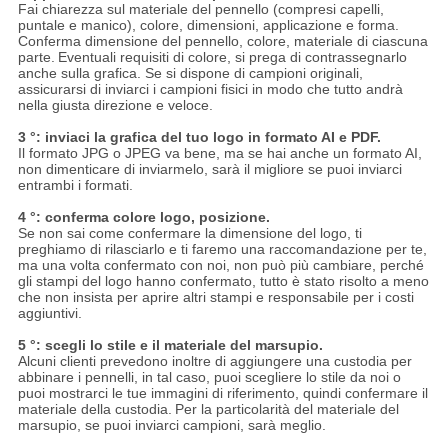
Fai chiarezza sul materiale del pennello (compresi capelli,
puntale e manico), colore, dimensioni, applicazione e forma.
Conferma dimensione del pennello, colore, materiale di ciascuna
parte.
Eventuali requisiti di colore, si prega di contrassegnarlo
anche sulla grafica. Se si dispone di campioni originali,
assicurarsi di inviarci i campioni fisici in modo che tutto andrà
nella giusta direzione e veloce.
3 °: inviaci la grafica del tuo logo in formato AI e PDF.
Il formato JPG o JPEG va bene, ma se hai anche un formato AI,
non dimenticare di inviarmelo, sarà il migliore se puoi inviarci
entrambi i formati.
4 °: conferma colore logo, posizione.
Se non sai come confermare la dimensione del logo, ti
preghiamo di rilasciarlo e ti faremo una raccomandazione per te,
ma una volta confermato con noi, non può più cambiare, perché
gli stampi del logo hanno confermato, tutto è stato risolto a meno
che non insista per aprire altri stampi e responsabile per i costi
aggiuntivi.
5 °: scegli lo stile e il materiale del marsupio.
Alcuni clienti prevedono inoltre di aggiungere una custodia per
abbinare i pennelli, in tal caso, puoi scegliere lo stile da noi o
puoi mostrarci le tue immagini di riferimento, quindi confermare il
materiale della custodia.
Per la particolarità del materiale del
marsupio, se puoi inviarci campioni, sarà meglio.