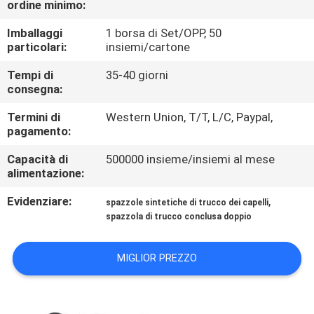
ordine minimo:
CONTROLLO
DI
Imballaggi
1 borsa di Set/OPP, 50
particolari:
insiemi/cartone
QUALITÀ
Tempi di
35-40 giorni
consegna:
MAPPA
Termini di
Western Union, T/T, L/C, Paypal,
DEL
pagamento:
SITO
Capacità di
500000 insieme/insiemi al mese
alimentazione:
PRIVACY
Evidenziare:
,
spazzole sintetiche di trucco dei capelli
POLICY
spazzola di trucco conclusa doppio
MIGLIOR PREZZO