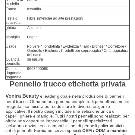
modello
Forma
assortito
Testa di
Fibre sintetiche ad alte prestazioni
spazzola
ghiera
Alluminio
Maniglia
Legna
Usage
Polvere / Fondotinta / Evidenzia / Fard / Bronzer / Correttore /
Ombretto / Eyeliner / Prodotti per sopracciglia / Ombreggiatura
del naso
Quantità
su misura
pennello
Codice
9603290090
doganale
doganale
Pennello trucco etichetta privata
Vonira Beauty
è leader globale nella produzione di pennelli
per il trucco.
Offriamo una gamma completa di pennelli cosmetici
progettati su misura per soddisfare le diverse esigenze
applicative.
Il nostro design include una selezione unica di
capelli, ghiere e maniglie.
Tutti i nostri pennelli sono realizzati per
offrire una copertura impeccabile.
I pennelli specializzati
includono opzioni eco-compatibili, set di pennelli policromatici e
set di pennelli. Forniamo servizi speciali
OEM / ODM a marchio