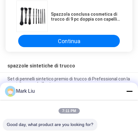
Spazzola conclusa cosmetica di
trucco di 9 pc doppia con capelli
sintetici
Continua
spazzole sintetiche di trucco
Set di pennelli sintetico premio di trucco di Prefessional con la
maniglia rossa brillante
Mark Liu
Il trucco sintetico naturale stupefacente dei capelli di
precisione spazzola gli strumenti completi di bellezza
7:11 PM
Del lusso sintetico dell'insieme di 15 supporto di spazzola
esclusivo di trucco spazzole di trucco del pezzo
Good day, what product are you looking for?
Categorie popolari
Tutti