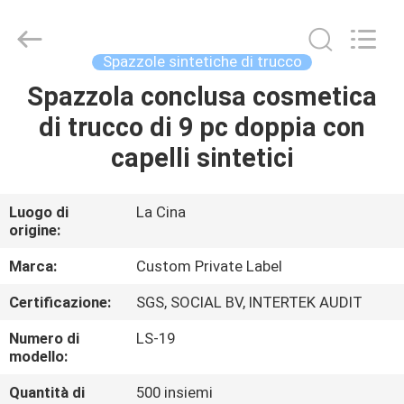
2026
Changsha
Chanmy
Cosmetics
Co.,
Spazzole sintetiche di trucco
Ltd.
All
Spazzola conclusa cosmetica
CASA
Rights
Reserved.
di trucco di 9 pc doppia con
PRODOTTI
capelli sintetici
CIRCA
Luogo di
La Cina
origine:
NOI
Marca:
Custom Private Label
GIRO
Certificazione:
SGS, SOCIAL BV, INTERTEK AUDIT
DELLA
Numero di
LS-19
FABBRICA
modello:
Quantità di
500 insiemi