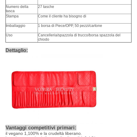
Numero della
27 tasche
tasca
Stampa
Come il cliente ha bisogno di
Imballaggio
1 borsa di Piece/OPP, 50 pezzi/cartone
Uso
Cancelleria/spazzola di trucco/borsa spazzola del
chiodo
Dettaglio:
Vantaggi competitivi primari:
il vegano
1,100%
e la crudeltà liberano.