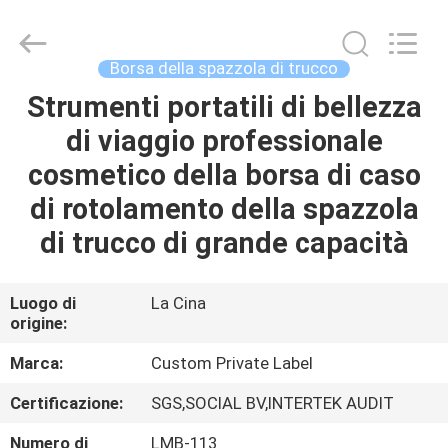
2026
Changsha
Chanmy
Cosmetics
Co.,
Borsa della spazzola di trucco
Ltd.
All
Strumenti portatili di bellezza
CASA
Rights
Reserved.
di viaggio professionale
PRODOTTI
cosmetico della borsa di caso
di rotolamento della spazzola
CIRCA
di trucco di grande capacità
NOI
Luogo di
La Cina
origine:
GIRO
DELLA
Marca:
Custom Private Label
FABBRICA
Certificazione:
SGS,SOCIAL BV,INTERTEK AUDIT
Numero di
LMB-113