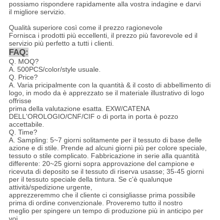
possiamo rispondere rapidamente alla vostra indagine e darvi
il migliore servizio.
Qualità superiore così come il prezzo ragionevole
Fornisca i prodotti più eccellenti, il prezzo più favorevole ed il
servizio più perfetto a tutti i clienti.
FAQ:
Q. MOQ?
A. 500PCS/color/style usuale.
Q. Price?
A. Varia pricipalmente con la quantità & il costo di abbellimento di
logo, in modo da è apprezzato se il materiale illustrativo di logo
offrisse
prima della valutazione esatta. EXW/CATENA
DELL'OROLOGIO/CNF/CIF o di porta in porta è pozzo
accettabile.
Q. Time?
A. Sampling: 5~7 giorni solitamente per il tessuto di base delle
azione e di stile. Prende ad alcuni giorni più per colore speciale,
tessuto o stile complicato. Fabbricazione in serie alla quantità
differente: 20~25 giorni sopra approvazione del campione e
ricevuta di deposito se il tessuto di riserva usasse; 35-45 giorni
per il tessuto speciale della tintura. Se c'è qualunque
attività/spedizione urgente,
apprezzeremmo che il cliente ci consigliasse prima possibile
prima di ordine convenzionale. Proveremo tutto il nostro
meglio per spingere un tempo di produzione più in anticipo per
voi.