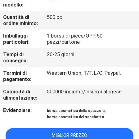
CONTROLLO
modello:
DI
Quantità di
500 pc
ordine minimo:
QUALITÀ
Imballaggi
1 borsa di piece/OPP, 50
particolari:
pezzi/cartone
MAPPA
DEL
Tempi di
20-25 giorni
consegna:
SITO
Termini di
Western Union, T/T, L/C, Paypal,
pagamento:
PRIVACY
Capacità di
500000 insieme/insiemi al mese
POLICY
alimentazione:
Evidenziare:
,
borsa cosmetica della spazzola
borsa cosmetica del sacchetto
MIGLIOR PREZZO