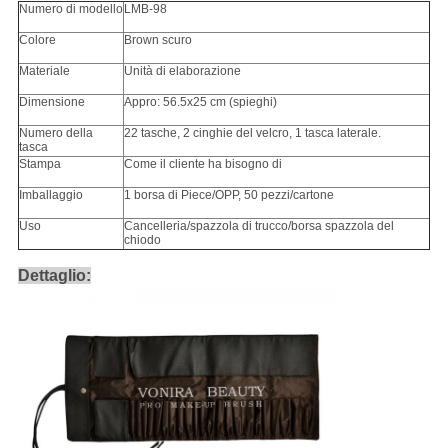
Numero di modello
LMB-98
Colore
Brown scuro
Materiale
Unità di elaborazione
Dimensione
Appro: 56.5x25 cm (spieghi)
Numero della
22 tasche, 2 cinghie del velcro, 1 tasca laterale.
tasca
Stampa
Come il cliente ha bisogno di
Imballaggio
1 borsa di Piece/OPP, 50 pezzi/cartone
Uso
Cancelleria/spazzola di trucco/borsa spazzola del
chiodo
Dettaglio: