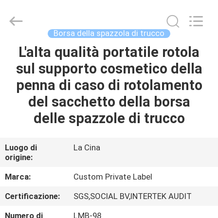
2026
Changsha
Chanmy
Cosmetics
Co.,
Borsa della spazzola di trucco
Ltd.
All
L'alta qualità portatile rotola
CASA
Rights
Reserved.
sul supporto cosmetico della
PRODOTTI
penna di caso di rotolamento
del sacchetto della borsa
CIRCA
delle spazzole di trucco
NOI
Luogo di
La Cina
origine:
GIRO
DELLA
Marca:
Custom Private Label
FABBRICA
Certificazione:
SGS,SOCIAL BV,INTERTEK AUDIT
Numero di
LMB-98