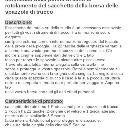
rotolamento del sacchetto della borsa delle
spazzole di trucco
Descrizione:
Il sacchetto del rotolo-su dello studio è un accessorio essenziale
per tutti gli vostri strumenti di trucco. Ha un marrone scuro
elegante
similpelle esteriori con un interno marrone regolare del tessuto
della prova della pioggia. Ha 22 tasche delle larghezze varianti a
accomodi una vasta gamma di spazzole del cosmetico. C'è
inoltre 2 cinghie supplementari del velcro e 1 lato
tasca per tenere le spazzole o alcune altre piccole cose.
Troverete una falda interna allegata sulla cima alla fine
sopra e protegga le vostre spazzole. Rotolila semplicemente su
e saldamente vicino con la cinghia della cinghia. La migliore cosa
circa questa spazzola di trucco il caso è la sua piccola, struttura
esile e e compatta in modo da è perfetto per viaggiare. Appena
tiro
nella vostra borsa con tutti gli altri effetti personali.
Caratteristiche di prodotto:
sacchetto del rotolo-su 1.Professional per le spazzole di trucco.
2.Pouch ha 22 tasche, 2 cinghie del velcro e 1 tasca laterale.
esterno delle similpelle 3.Smooth.
falda interna 4.Additional per proteggere le spazzole.
chiusura della cinghia della cinghia 5.Secure.