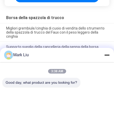
Borsa della spazzola di trucco
Migliori grembiule/cinghia di cuoio di vendita dello strumento
della spazzola di trucco del Faux con il peso leggero della
cinghia
Supporto sveglio della cancelleria della penna della borsa
cosmetica di trucco di viaggio della chiusura della chiusura
Mark Liu
lampo della banda di Wave del sacchetto dell'astuccio per le
matite dell'unità di elaborazione
Borsa professionale di stoccaggio della matita della penna del
3:38 AM
supporto dell'articolo da toeletta del sacchetto del rotolo della
spazzola di trucco
Good day, what product are you looking for?
Categorie popolari
Tutti
Spazzole Di Lusso 
Spazzole Di Trucco 
Di Trucco
Di Alta Qualità