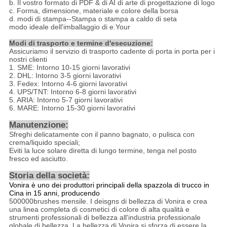
b.
Il vostro formato di PDF & di AI di arte di progettazione di logo
c.
Forma, dimensione, materiale e colore della borsa
d. modi di stampa--Stampa o stampa a caldo di seta
modo ideale dell'imballaggio di e.Your
Modi di trasporto e termine d'esecuzione:
Assicuriamo il servizio di trasporto cadente di porta in porta per i
nostri clienti
1. SME: Intorno 10-15 giorni lavorativi
2. DHL: Intorno 3-5 giorni lavorativi
3. Fedex: Intorno 4-6 giorni lavorativi
4. UPS/TNT: Intorno 6-8 giorni lavorativi
5. ARIA: Intorno 5-7 giorni lavorativi
6. MARE: Intorno 15-30 giorni lavorativi
Manutenzione:
Sfreghi delicatamente con il panno bagnato, o pulisca con
crema/liquido speciali;
Eviti la luce solare diretta di lungo termine, tenga nel posto
fresco ed asciutto.
Storia della società:
Vonira è uno dei produttori principali della spazzola di trucco in
Cina in 15 anni, producendo
500000brushes mensile. I deisgns di bellezza di Vonira e crea
una linea completa di cosmetici di colore di alta qualità e
strumenti professionali di bellezza all'industria professionale
globale di bellezza. La bellezza di Vonira si sforza di essere la