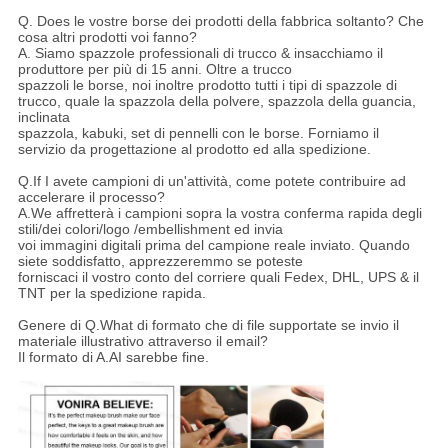
Q. Does le vostre borse dei prodotti della fabbrica soltanto? Che
cosa altri prodotti voi fanno?
A. Siamo spazzole professionali di trucco & insacchiamo il
produttore per più di 15 anni. Oltre a trucco
spazzoli le borse, noi inoltre prodotto tutti i tipi di spazzole di
trucco, quale la spazzola della polvere, spazzola della guancia,
inclinata
spazzola, kabuki, set di pennelli con le borse. Forniamo il
servizio da progettazione al prodotto ed alla spedizione.
Q.If I avete campioni di un'attività, come potete contribuire ad
accelerare il processo?
A.We affretterà i campioni sopra la vostra conferma rapida degli
stili/dei colori/logo /embellishment ed invia
voi immagini digitali prima del campione reale inviato. Quando
siete soddisfatto, apprezzeremmo se poteste
forniscaci il vostro conto del corriere quali Fedex, DHL, UPS & il
TNT per la spedizione rapida.
Genere di Q.What di formato che di file supportate se invio il
materiale illustrativo attraverso il email?
Il formato di A.AI sarebbe fine.