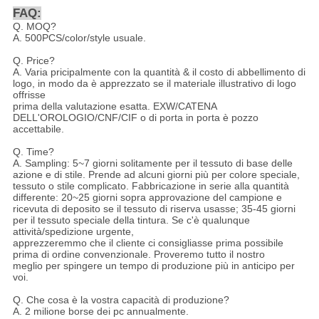
FAQ:
Q. MOQ?
A. 500PCS/color/style usuale.
Q. Price?
A. Varia pricipalmente con la quantità & il costo di abbellimento di
logo, in modo da è apprezzato se il materiale illustrativo di logo
offrisse
prima della valutazione esatta. EXW/CATENA
DELL'OROLOGIO/CNF/CIF o di porta in porta è pozzo
accettabile.
Q. Time?
A. Sampling: 5~7 giorni solitamente per il tessuto di base delle
azione e di stile. Prende ad alcuni giorni più per colore speciale,
tessuto o stile complicato. Fabbricazione in serie alla quantità
differente: 20~25 giorni sopra approvazione del campione e
ricevuta di deposito se il tessuto di riserva usasse; 35-45 giorni
per il tessuto speciale della tintura. Se c'è qualunque
attività/spedizione urgente,
apprezzeremmo che il cliente ci consigliasse prima possibile
prima di ordine convenzionale. Proveremo tutto il nostro
meglio per spingere un tempo di produzione più in anticipo per
voi.
Q. Che cosa è la vostra capacità di produzione?
A. 2 milione borse dei pc annualmente.