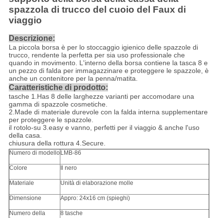
spazzola di trucco del cuoio del Faux di
viaggio
Descrizione:
La piccola borsa è per lo stoccaggio igienico delle spazzole di
trucco, rendente la perfetta per sia uso professionale che
quando in movimento. L'interno della borsa contiene la tasca 8 e
un pezzo di falda per immagazzinare e proteggere le spazzole, è
anche un contenitore per la penna/matita.
Caratteristiche di prodotto:
tasche 1.Has 8 delle larghezze varianti per accomodare una
gamma di spazzole cosmetiche.
2.Made di materiale durevole con la falda interna supplementare
per proteggere le spazzole.
il rotolo-su 3.easy e vanno, perfetti per il viaggio & anche l'uso
della casa.
chiusura della rottura 4.Secure.
Numero di modello
LMB-86
Colore
Il nero
Materiale
Unità di elaborazione molle
Dimensione
Appro: 24x16 cm (spieghi)
Numero della
8 tasche