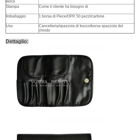
tasca
Stampa
Come il cliente ha bisogno di
Imballaggio
1 borsa di Piece/OPP, 50 pezzi/cartone
Uso
Cancelleria/spazzola di trucco/borsa spazzola del
chiodo
Dettaglio: