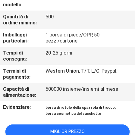
CONTROLLO
modello:
DI
Quantità di
500
ordine minimo:
QUALITÀ
Imballaggi
1 borsa di piece/OPP, 50
particolari:
pezzi/cartone
MAPPA
DEL
Tempi di
20-25 giorni
consegna:
SITO
Termini di
Western Union, T/T, L/C, Paypal,
pagamento:
PRIVACY
Capacità di
500000 insieme/insiemi al mese
POLICY
alimentazione:
Evidenziare:
,
borsa di rotolo della spazzola di trucco
borsa cosmetica del sacchetto
MIGLIOR PREZZO