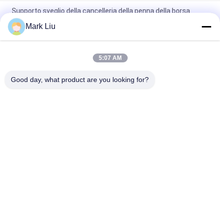
Supporto sveglio della cancelleria della penna della borsa
cosmetica di trucco di viaggio della chiusura della chiusura
Mark Liu
lampo della banda di Wave del sacchetto dell'astuccio per le
matite dell'unità di elaborazione
Borsa professionale di stoccaggio della matita della penna del
5:07 AM
supporto dell'articolo da toeletta del sacchetto del rotolo della
spazzola di trucco
Good day, what product are you looking for?
Categorie popolari
Tutti
Spazzole Di Lusso 
Spazzole Di Trucco 
Di Trucco
Di Alta Qualità
Spazzole Di Trucco 
Spazzole Naturali Di 
Dell'etichetta Privata
Trucco Dei Capelli
Spazzole Sintetiche 
Set Di Pennelli 
Di Trucco
Professionale Di 
Trucco
Set Di Pennelli Di 
Raccolta Della 