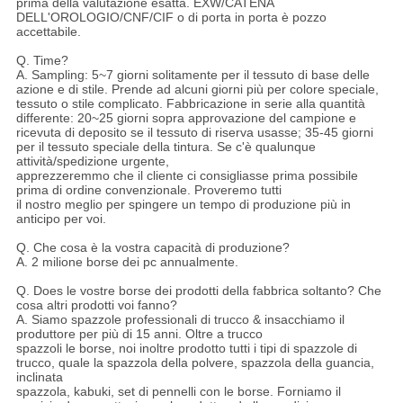
prima della valutazione esatta. EXW/CATENA
DELL'OROLOGIO/CNF/CIF o di porta in porta è pozzo
accettabile.
Q. Time?
A. Sampling: 5~7 giorni solitamente per il tessuto di base delle
azione e di stile. Prende ad alcuni giorni più per colore speciale,
tessuto o stile complicato. Fabbricazione in serie alla quantità
differente: 20~25 giorni sopra approvazione del campione e
ricevuta di deposito se il tessuto di riserva usasse; 35-45 giorni
per il tessuto speciale della tintura. Se c'è qualunque
attività/spedizione urgente,
apprezzeremmo che il cliente ci consigliasse prima possibile
prima di ordine convenzionale. Proveremo tutti
il nostro meglio per spingere un tempo di produzione più in
anticipo per voi.
Q. Che cosa è la vostra capacità di produzione?
A. 2 milione borse dei pc annualmente.
Q. Does le vostre borse dei prodotti della fabbrica soltanto? Che
cosa altri prodotti voi fanno?
A. Siamo spazzole professionali di trucco & insacchiamo il
produttore per più di 15 anni. Oltre a trucco
spazzoli le borse, noi inoltre prodotto tutti i tipi di spazzole di
trucco, quale la spazzola della polvere, spazzola della guancia,
inclinata
spazzola, kabuki, set di pennelli con le borse. Forniamo il