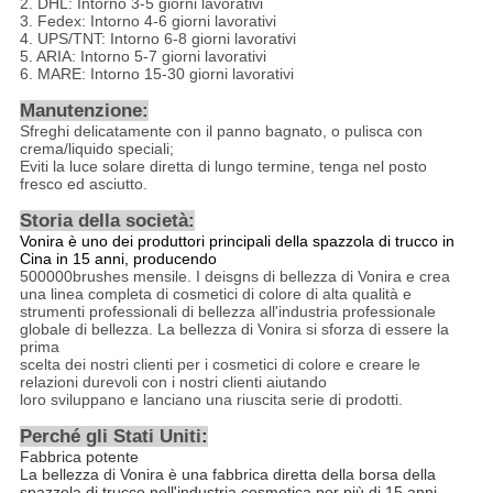
2. DHL: Intorno 3-5 giorni lavorativi
3. Fedex: Intorno 4-6 giorni lavorativi
4. UPS/TNT: Intorno 6-8 giorni lavorativi
5. ARIA: Intorno 5-7 giorni lavorativi
6. MARE: Intorno 15-30 giorni lavorativi
Manutenzione:
Sfreghi delicatamente con il panno bagnato, o pulisca con
crema/liquido speciali;
Eviti la luce solare diretta di lungo termine, tenga nel posto
fresco ed asciutto.
Storia della società:
Vonira è uno dei produttori principali della spazzola di trucco in
Cina in 15 anni, producendo
500000brushes mensile. I deisgns di bellezza di Vonira e crea
una linea completa di cosmetici di colore di alta qualità e
strumenti professionali di bellezza all'industria professionale
globale di bellezza. La bellezza di Vonira si sforza di essere la
prima
scelta dei nostri clienti per i cosmetici di colore e creare le
relazioni durevoli con i nostri clienti aiutando
loro sviluppano e lanciano una riuscita serie di prodotti.
Perché gli Stati Uniti
:
Fabbrica potente
La bellezza di Vonira è una fabbrica diretta della borsa della
spazzola di trucco nell'industria cosmetica per più di 15 anni.