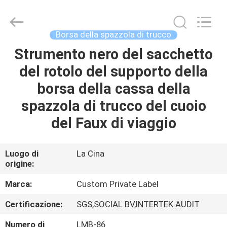
2026
Changsha
Chanmy
Cosmetics
Co.,
Borsa della spazzola di trucco
Ltd.
All
Strumento nero del sacchetto
CASA
Rights
Reserved.
del rotolo del supporto della
PRODOTTI
borsa della cassa della
spazzola di trucco del cuoio
CIRCA
del Faux di viaggio
NOI
Luogo di
La Cina
origine:
GIRO
DELLA
Marca:
Custom Private Label
FABBRICA
Certificazione:
SGS,SOCIAL BV,INTERTEK AUDIT
Numero di
LMB-86