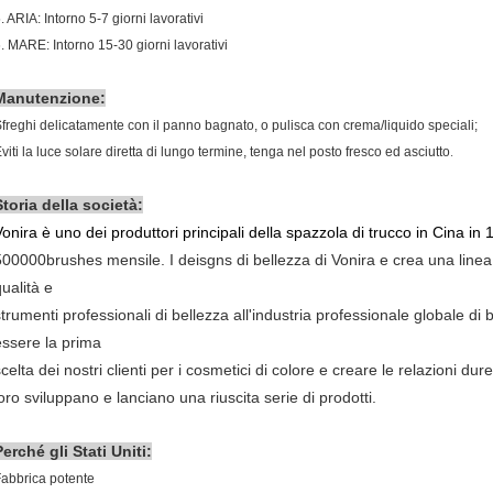
. ARIA: Intorno 5-7 giorni lavorativi
. MARE: Intorno 15-30 giorni lavorativi
Manutenzione:
freghi delicatamente con il panno bagnato, o pulisca con crema/liquido speciali;
.
viti la luce solare diretta di lungo termine, tenga nel posto fresco ed asciutto
Storia della società:
Vonira è uno dei produttori principali della spazzola di trucco in Cina i
500000brushes mensile. I deisgns di bellezza di Vonira e crea una linea 
ualità e
trumenti professionali di bellezza all'industria professionale globale di b
essere la prima
celta dei nostri clienti per i cosmetici di colore e creare le relazioni dure
oro sviluppano e lanciano una riuscita serie di prodotti.
Perché gli Stati Uniti
:
abbrica potente