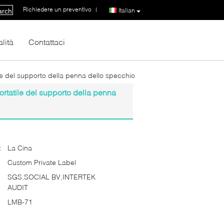
Richiedere un preventivo
|
Italian
arch
lità
Contattaci
ile del supporto della penna dello specchio
ortatile del supporto della penna
:
La Cina
Custom Private Label
SGS,SOCIAL BV,INTERTEK
AUDIT
LMB-71