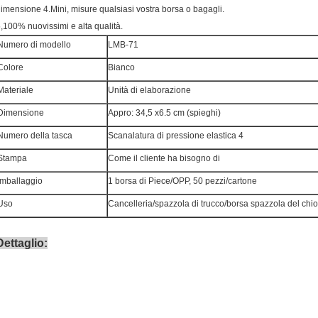
imensione 4.Mini, misure qualsiasi vostra borsa o bagagli.
,100% nuovissimi e alta qualità.
Numero di modello
LMB-71
Colore
Bianco
Materiale
Unità di elaborazione
Dimensione
Appro: 34,5 x6.5 cm (spieghi)
Numero della tasca
Scanalatura di pressione elastica 4
Stampa
Come il cliente ha bisogno di
Imballaggio
1 borsa di Piece/OPP, 50 pezzi/cartone
Uso
Cancelleria/spazzola di trucco/borsa spazzola del chi
Dettaglio: