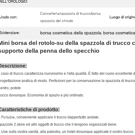
DELL'OROLOGIO:
Cancelleria/spazzola di trucco/borsa
Usato con:
Luogo di origin
spazzola del chiodo
borsa cosmetica della spazzola
borsa cosmetica
Evidenziare:
,
Mini borsa del rotolo-su della spazzola di trucco c
supporto della penna dello specchio
Descrizione:
l caso di trucco caratterizza nuovissimo e l'alta qualità. È fatto del cuoio eccellente
rogettazione pratica di modo. Perfezioni per la conservazione la spazzola di trucco
entro, potete
rucco dovunque. Economia di spazio e più ordinato.
Caratteristiche di prodotto:
.Portable
, conveniente applicare il trucco dappertutto andate.
pazzole 2.store ed altri oggetti di trucco che li tengono organizzati bene.
.Use sulla vostra vanità, alla palestra, un hotel dovunque applicate il vostro trucco.