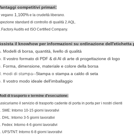
Vantaggi competitivi primari:
1,100%
.
l vegano
e la crudeltà liberano
spezione standard di controllo di qualità
2.AQL
.
.Factory Audits ed ISO Certified Company.
Assista il knowhow per informazioni su ordinazione dell'etichetta 
a.
Modelli di borsa, quantità, livello di qualità
b.
Il vostro formato di PDF & di AI di arte di progettazione di logo
c.
Forma, dimensione, materiale e colore della borsa
modi di stampa
.
--
Stampa o stampa a caldo di seta
e.
Il vostro modo ideale dell'imballaggio
odi di trasporto e termine d'esecuzione:
ssicuriamo il servizio di trasporto cadente di porta in porta per i nostri clienti
. SME: Intorno 10-15 giorni lavorativi
. DHL: Intorno 3-5 giorni lavorativi
. Fedex: Intorno 4-6 giorni lavorativi
. UPS/TNT: Intorno 6-8 giorni lavorativi