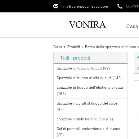
86-731
info@voniracosmetics.com
Casa
Casa
Prodotti
Borsa della spazzola di trucco
Tutti i prodotti
Spazzole di lusso di trucco
(99)
Spazzole di trucco di alta qualità
(142)
spazzole di trucco dell'etichetta privata
(167)
Spazzole naturali di trucco dei capelli
(47)
spazzole sintetiche di trucco
(89)
Set di pennelli professionale di trucco
(25)