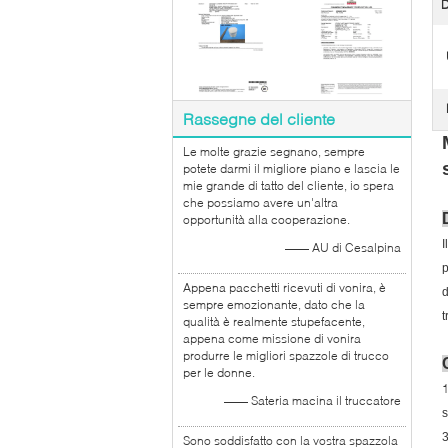
Rassegne del cliente
Le molte grazie segnano, sempre
potete darmi il migliore piano e lascia le
mie grande di tatto del cliente, io spera
che possiamo avere un'altra
opportunità alla cooperazione.
I
—— AU di Cesalpina
p
Appena pacchetti ricevuti di vonira, è
d
sempre emozionante, dato che la
t
qualità è realmente stupefacente,
appena come missione di vonira
produrre le migliori spazzole di trucco
per le donne.
1
—— Sateria macina il truccatore
s
3
Sono soddisfatto con la vostra spazzola