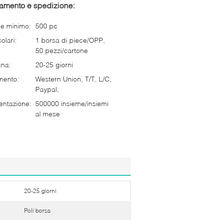
gamento e spedizione:
ne minimo:
500 pc
olari:
1 borsa di piece/OPP,
50 pezzi/cartone
gna:
20-25 giorni
mento:
Western Union, T/T, L/C,
Paypal,
entazione:
500000 insieme/insiemi
al mese
20-25 giorni
Poli borsa