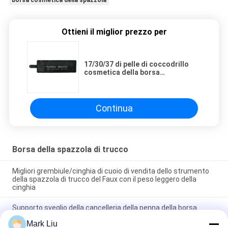
Ottieni il miglior prezzo per
17/30/37 di pelle di coccodrillo
cosmetica della borsa
dell'astuccio per le matite della
penna del sacchetto del rotolo
della spazzola di trucco
professionale delle scanalature
Continua
Borsa della spazzola di trucco
Migliori grembiule/cinghia di cuoio di vendita dello strumento
della spazzola di trucco del Faux con il peso leggero della
cinghia
Supporto sveglio della cancelleria della penna della borsa
cosmetica di trucco di viaggio della chiusura della chiusura
Mark Liu
lampo della banda di Wave del sacchetto dell'astuccio per le