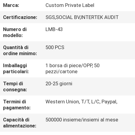
CONTROLLO
Marca:
Custom Private Label
DI
Certificazione:
SGS,SOCIAL BV,INTERTEK AUDIT
QUALITÀ
Numero di
LMB-43
modello:
MAPPA
Quantità di
500 PCS
DEL
ordine minimo:
SITO
Imballaggi
1 borsa di piece/OPP, 50
particolari:
pezzi/cartone
PRIVACY
Tempi di
20-25 giorni
consegna:
POLICY
Termini di
Western Union, T/T, L/C, Paypal,
pagamento:
Capacità di
500000 insieme/insiemi al mese
alimentazione: