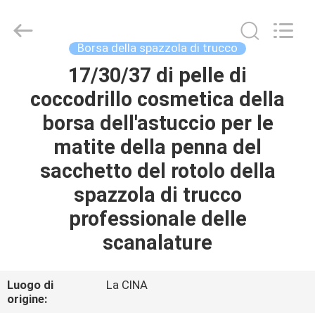
2026
Changsha
Chanmy
Cosmetics
Co.,
Borsa della spazzola di trucco
Ltd.
All
17/30/37 di pelle di
CASA
Rights
Reserved.
coccodrillo cosmetica della
PRODOTTI
borsa dell'astuccio per le
matite della penna del
CIRCA
sacchetto del rotolo della
NOI
spazzola di trucco
professionale delle
GIRO
scanalature
DELLA
FABBRICA
Luogo di
La CINA
origine: