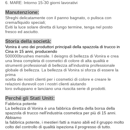
6. MARE: Intorno 15-30 giorni lavorativi
Manutenzione:
Sfreghi delicatamente con il panno bagnato, o pulisca con
crema/liquido speciali;
Eviti la luce solare diretta di lungo termine, tenga nel posto
fresco ed asciutto.
Storia della società:
Vonira è uno dei produttori principali della spazzola di trucco in
Cina in 15 anni, producendo
500000brushes mensile. I deisgns di bellezza di Vonira e crea
una linea completa di cosmetici di colore di alta qualità e
strumenti professionali di bellezza all'industria professionale
globale di bellezza. La bellezza di Vonira si sforza di essere la
prima
scelta dei nostri clienti per i cosmetici di colore e creare le
relazioni durevoli con i nostri clienti aiutando
loro sviluppano e lanciano una riuscita serie di prodotti.
Perché gli Stati Uniti
:
Fabbrica potente
La bellezza di Vonira è una fabbrica diretta della borsa della
spazzola di trucco nell'industria cosmetica per più di 15 anni.
Abbiamo
la fabbrica potente, i mestieri fatti a mano abili ed il gruppo molto
colto del controllo di qualità ispeziona il progresso di tutto.