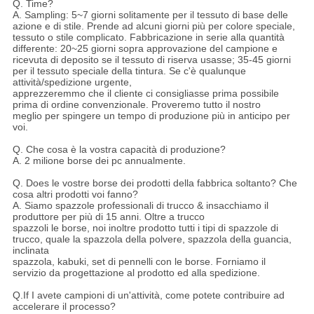
Q. Time?
A. Sampling: 5~7 giorni solitamente per il tessuto di base delle
azione e di stile. Prende ad alcuni giorni più per colore speciale,
tessuto o stile complicato. Fabbricazione in serie alla quantità
differente: 20~25 giorni sopra approvazione del campione e
ricevuta di deposito se il tessuto di riserva usasse; 35-45 giorni
per il tessuto speciale della tintura. Se c'è qualunque
attività/spedizione urgente,
apprezzeremmo che il cliente ci consigliasse prima possibile
prima di ordine convenzionale. Proveremo tutto il nostro
meglio per spingere un tempo di produzione più in anticipo per
voi.
Q. Che cosa è la vostra capacità di produzione?
A. 2 milione borse dei pc annualmente.
Q. Does le vostre borse dei prodotti della fabbrica soltanto? Che
cosa altri prodotti voi fanno?
A. Siamo spazzole professionali di trucco & insacchiamo il
produttore per più di 15 anni. Oltre a trucco
spazzoli le borse, noi inoltre prodotto tutti i tipi di spazzole di
trucco, quale la spazzola della polvere, spazzola della guancia,
inclinata
spazzola, kabuki, set di pennelli con le borse. Forniamo il
servizio da progettazione al prodotto ed alla spedizione.
Q.If I avete campioni di un'attività, come potete contribuire ad
accelerare il processo?