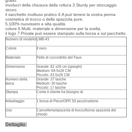
grado.
involucri della chiusura della rottura 3.Sturdy per stoccaggio
sicuro.
il sacchetto multiuso pratico 4.A può tenere la vostra penna
cosmetica di trucco o della spazzola pure.
5,100% nuovissimi e alta qualità.
colore 6.Multi, materiale e dimensione per la scelta.
il logo 7.Private può essere stampato sulla borsa e sul pacchetto.
Numero di modello
LMB-43
Colore
Il nero
Materiale
Pelle di coccodrillo del Faux
Dimensione
Grande: 82 x26 cm (spieghi)
Medium: 69.5x26 CM
Piccolo: 43.5x26 CM
Numero della
Grande: 37 tasche
tasca
Medium: 30 tasche
Piccolo: 17 tasche
Stampa
Come il cliente ha bisogno di
Imballaggio
1 borsa di Piece/OPP, 50 pezzi/cartone
Uso
Cancelleria/spazzola di trucco/borsa spazzola del
chiodo
Dettaglio: