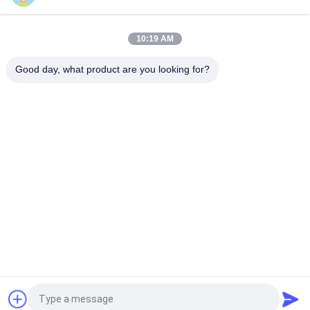
matite dell'unità di elaborazione
Borsa professionale di stoccaggio della matita della penna del
10:19 AM
supporto dell'articolo da toeletta del sacchetto del rotolo della
spazzola di trucco
Good day, what product are you looking for?
Categorie popolari
Tutti
Spazzole Di Lusso 
Spazzole Di Trucco 
Di Trucco
Di Alta Qualità
Spazzole Di Trucco 
Spazzole Naturali Di 
Dell'etichetta Privata
Trucco Dei Capelli
Spazzole Sintetiche 
Set Di Pennelli 
Di Trucco
Professionale Di 
Trucco
Set Di Pennelli Di 
Raccolta Della 
Trucco Di Viaggio
Spazzola Di Trucco
Richiedi un preventivo