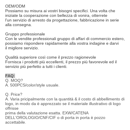
OEM/ODM
Possiamo su misura ai vostri bisogni specifici. Una volta che
iniziate la cooperazione con bellezza di vonira, otterrete
l'un servizio di arresto da progettazione, fabbricazione in serie
alla consegna.
Gruppo professionale
Con le vendite professionali gruppo di affari di commercio estero,
possiamo rispondere rapidamente alla vostra indagine e darvi
il migliore servizio.
Qualità superiore così come il prezzo ragionevole
Fornisca i prodotti più eccellenti, il prezzo più favorevole ed il
servizio più perfetto a tutti i clienti.
FAQ:
Q. MOQ?
A. 500PCS/color/style usuale.
Q. Price?
A. Varia pricipalmente con la quantità & il costo di abbellimento di
logo, in modo da è apprezzato se il materiale illustrativo di logo
offrisse
prima della valutazione esatta. EXW/CATENA
DELL'OROLOGIO/CNF/CIF o di porta in porta è pozzo
accettabile.