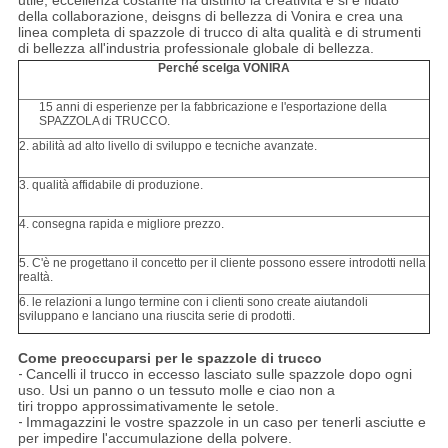
della collaborazione, deisgns di bellezza di Vonira e crea una
linea completa di spazzole di trucco di alta qualità e di strumenti
di bellezza all'industria professionale globale di bellezza.
Perché scelga VONIRA
15 anni di esperienze per la fabbricazione e l'esportazione della
SPAZZOLA di TRUCCO.
2. abilità ad alto livello di sviluppo e tecniche avanzate.
3. qualità affidabile di produzione.
4. consegna rapida e migliore prezzo.
5. C'è ne progettano il concetto per il cliente possono essere introdotti nella
realtà.
6. le relazioni a lungo termine con i clienti sono create aiutandoli
sviluppano e lanciano una riuscita serie di prodotti.
Come preoccuparsi per le spazzole di trucco
-
Cancelli il trucco in eccesso lasciato sulle spazzole dopo ogni
uso. Usi un panno o un tessuto molle e ciao non a
tiri troppo approssimativamente le setole.
-
Immagazzini le vostre spazzole in un caso per tenerli asciutte e
per impedire l'accumulazione della polvere.