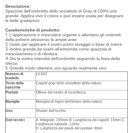
Descrizione:
Spazzola dell'ombretto dello scoiattolo di Gray di 100% una
grande. Applica vivo il colore e può essere usata per disegnare
le belle gradazioni
Caratteristiche di prodotto:
1.
L'applicazione e mescolarsi urgente o allentano gli ombretti
della polvere attraverso le ampie aree.
2.
Usato per applicare il vostro primo lavaggio o base di colore.
3.
Inoltre grande da usare all'estremità come spazzola di
mescolamento o di rifinitura.
4.
Dia la vostra intensità dell'ombretto seguendo la linea della
sferza.
5.
Grande modo ottenere uno sguardo realmente vivo.
Numero di
LV-602
modello
Testa della
Capelli grigi dello scoiattolo della natura
spazzola
Puntale
Ottone del nastro di lucentezza
Maniglia
Maniglia di legno dell'ebano della natura
Uso
Shader dell'occhio
Dati tecnici
A: Integrale: 165mm B: Lunghezza dei capelli: 15mm C:
Larghezza naturale: 12mm
D: Larghezza del piede del puntale: 8mm