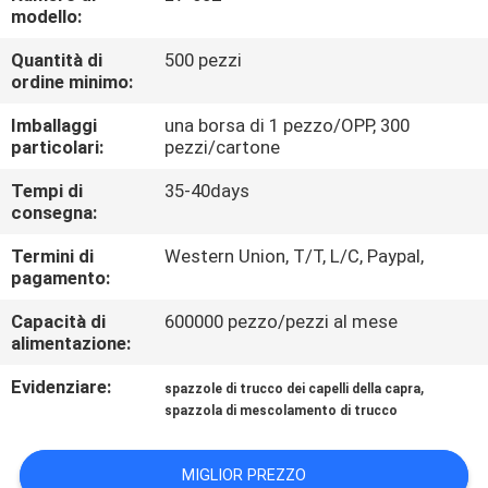
CONTROLLO
modello:
DI
Quantità di
500 pezzi
ordine minimo:
QUALITÀ
Imballaggi
una borsa di 1 pezzo/OPP, 300
particolari:
pezzi/cartone
MAPPA
DEL
Tempi di
35-40days
consegna:
SITO
Termini di
Western Union, T/T, L/C, Paypal,
pagamento:
PRIVACY
Capacità di
600000 pezzo/pezzi al mese
POLICY
alimentazione:
Evidenziare:
,
spazzole di trucco dei capelli della capra
spazzola di mescolamento di trucco
MIGLIOR PREZZO