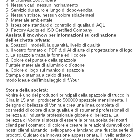
4· Nessun cad, nessun incrinamento
5· Servizio duraturo e lungo di dopo-vendita
6· Nessun strisce, nessun colore sbiadentesi
7· Materiale ambientale
8· Ispezione standard di controllo di qualità di AQL
9· Factory Audits ed ISO Certified Company
Assista il knowhow per informazioni su ordinazione
dell'etichetta privata:
a. Spazzoli i modelli, la quantità, livello di qualità
b. Il vostro formato di PDF & di AI di arte di progettazione di logo
c. La spazzola tratta la forma ed il colore
d. Colore del puntale della spazzola
Puntale materiale di alluminio o d'ottone
e. Colore di logo sul manico di spazzola
Stampa o stampa a caldo di seta
modo ideale dell'imballaggio di f.Your
Storia della società:
Vonira è uno dei produttori principali della spazzola di trucco in
Cina in 15 anni, producendo 500000 spazzole mensilmente. I
deisgns di bellezza di Vonira e crea una linea completa di
cosmetici di colore di alta qualità e di strumenti professionali di
bellezza all'industria professionale globale di bellezza. La
bellezza di Vonira si sforza di essere la prima scelta dei nostri
clienti per i cosmetici di colore e creare le relazioni durevoli con i
nostri clienti aiutandoli sviluppano e lanciano una riuscita serie di
prodotti. Guidato da innovazione appassionata, il livello artistico
utile, eccellenza costante ha distinto la creatività e si è fidato