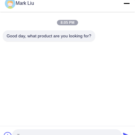
Mark Liu
Spazzola smussata di lusso di trucco della polvere con lo
stupore dei capelli molli e densi della capra di Brown scuro XGF
8:05 PM
Spazzola di lusso del fondamento dell'artista con i capelli ultra
di lusso del nero della natura
Good day, what product are you looking for?
Categorie popolari
Tutti
Spazzole Di Lusso 
Spazzole Di Trucco 
Di Trucco
Di Alta Qualità
Spazzole Di Trucco 
Spazzole Naturali Di 
Dell'etichetta Privata
Trucco Dei Capelli
Spazzole Sintetiche 
Set Di Pennelli 
Di Trucco
Professionale Di 
Trucco
Set Di Pennelli Di 
Raccolta Della 
Trucco Di Viaggio
Spazzola Di Trucco