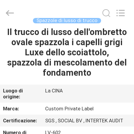
2026
Changsha
Chanmy
Cosmetics
Co.,
Spazzole di lusso di trucco
Ltd.
All
Il trucco di lusso dell'ombretto
CASA
Rights
Reserved.
ovale spazzola i capelli grigi
PRODOTTI
Luxe dello scoiattolo,
spazzola di mescolamento del
CIRCA
fondamento
NOI
Luogo di
La CINA
origine:
GIRO
DELLA
Marca:
Custom Private Label
FABBRICA
Certificazione:
SGS , SOCIAL BV , INTERTEK AUDIT
Numero di
LV-602