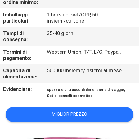
ordine minimo:
CONTROLLO
DI
Imballaggi
1 borsa di set/OPP, 50
particolari:
insiemi/cartone
QUALITÀ
Tempi di
35-40 giorni
consegna:
MAPPA
Termini di
Western Union, T/T, L/C, Paypal,
DEL
pagamento:
SITO
Capacità di
500000 insieme/insiemi al mese
alimentazione:
PRIVACY
Evidenziare:
,
spazzole di trucco di dimensione di viaggio
POLICY
Set di pennelli cosmetico
MIGLIOR PREZZO