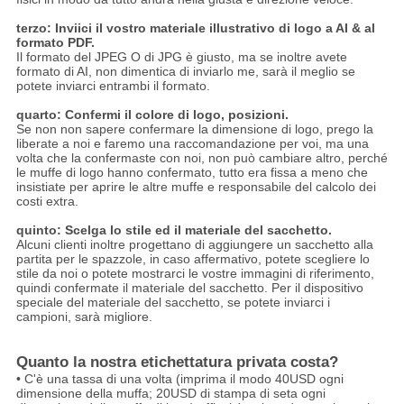
terzo: Inviici il vostro materiale illustrativo di logo a AI & al
formato PDF.
Il formato del JPEG O di JPG è giusto, ma se inoltre avete
formato di AI, non dimentica di inviarlo me, sarà il meglio se
potete inviarci entrambi il formato.
quarto: Confermi il colore di logo, posizioni.
Se non non sapere confermare la dimensione di logo, prego la
liberate a noi e faremo una raccomandazione per voi, ma una
volta che la confermaste con noi, non può cambiare altro, perché
le muffe di logo hanno confermato, tutto era fissa a meno che
insistiate per aprire le altre muffe e responsabile del calcolo dei
costi extra.
quinto: Scelga lo stile ed il materiale del sacchetto.
Alcuni clienti inoltre progettano di aggiungere un sacchetto alla
partita per le spazzole, in caso affermativo, potete scegliere lo
stile da noi o potete mostrarci le vostre immagini di riferimento,
quindi confermate il materiale del sacchetto. Per il dispositivo
speciale del materiale del sacchetto, se potete inviarci i
campioni, sarà migliore.
Quanto la nostra etichettatura privata costa?
• C'è una tassa di una volta (imprima il modo 40USD ogni
dimensione della muffa; 20USD di stampa di seta ogni