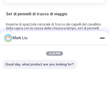
Set di pennelli di trucco di viaggio
Insieme di spazzole naturale di trucco dei capelli del cavallino
della capra con la cassa della chiusura lampo, set di pennelli
dell'ombretto
Mark Liu
Caso magnetico stabilito di mini di trucco viaggio variopinto
della spazzola/spazzola sintetica dell'ombretto
4:18 PM
Spazzole molli di trucco della cassa magnetica della spazzola
del set di pennelli di trucco di viaggio di alta qualità
Good day, what product are you looking for?
Categorie popolari
Tutti
Spazzole Di Lusso 
Spazzole Di Trucco 
Di Trucco
Di Alta Qualità
Spazzole Di Trucco 
Spazzole Naturali Di 
Dell'etichetta Privata
Trucco Dei Capelli