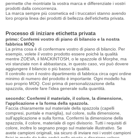
permette che montriate la vostra marca e differenziate i vostri
prodotti dalla concorrenza.
La marca sempre più cosmetica ed i truccatori stanno avendo
loro propria linea dei prodotti di bellezza dell'etichetta privata.
Processo di iniziare etichetta privata
primo: Confermi vostro di piano di bilancio e la nostra
fabbrica MOQ
La prima cosa è di confermare vostro di piano di bilancio. Per
esempio, volete il vostro prodotto essere poichè la qualità
mentre ZOEVA, il MACKINTOSH, o le spazzole di Morphe, ma
voi stanziate non è abbastanza, in questo caso, voi può dovere
aggiungere il bilancio o più basso la qualità.
Il controllo con il nostro dipartimento di fabbrica circa ogni ordine
minimo di numero del prodotto è importante. Ogni modello ha
suo proprio MOQ. Così prima di personalizzazione della
spazzola, dovete fare l'idea generale sulla quantità.
secondo: Confermi il materiale, il colore, la dimensione,
l'applicazione e la forma della spazzola.
Faccia chiaramente sul materiale della spazzola (capelli
compresi, puntale e maniglia), sul colore, sulla dimensione,
sull'applicazione e sulla forma. Confermi la dimensione della
spazzola, il colore, materiale di ogni divisorio. Tutti i requisiti di
colore, inoltre lo segnano prego sul materiale illustrativo. Se
avete campioni originali, sia sicuro di inviare noi i vostri campioni
fisici in modo da tutto andrà nella giusta e direzione veloce.