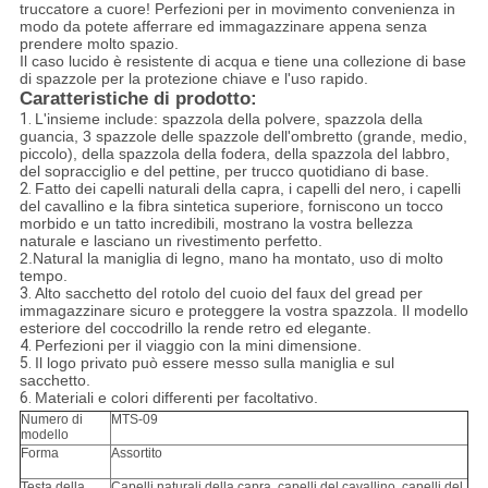
truccatore a cuore! Perfezioni per in movimento convenienza in
modo da potete afferrare ed immagazzinare appena senza
prendere molto spazio.
Il caso lucido è resistente di acqua e tiene una collezione di base
di spazzole per la protezione chiave e l'uso rapido.
Caratteristiche di prodotto:
1.
L'insieme include: spazzola della polvere, spazzola della
guancia, 3 spazzole delle spazzole dell'ombretto (grande, medio,
piccolo), della spazzola della fodera, della spazzola del labbro,
del sopracciglio e del pettine, per trucco quotidiano di base.
2.
Fatto dei capelli naturali della capra, i capelli del nero, i capelli
del cavallino e la fibra sintetica superiore, forniscono un tocco
morbido e un tatto incredibili, mostrano la vostra bellezza
naturale e lasciano un rivestimento perfetto.
2.Natural la maniglia di legno, mano ha montato, uso di molto
tempo.
3.
Alto sacchetto del rotolo del cuoio del faux del gread per
immagazzinare sicuro e proteggere la vostra spazzola. Il modello
esteriore del coccodrillo la rende retro ed elegante.
4.
Perfezioni per il viaggio con la mini dimensione.
5.
Il logo privato può essere messo sulla maniglia e sul
sacchetto.
6.
Materiali e colori differenti per facoltativo.
Numero di
MTS-09
modello
Forma
Assortito
Testa della
Capelli naturali della capra, capelli del cavallino, capelli del