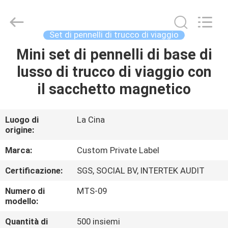
2026
Changsha
Chanmy
Cosmetics
Co.,
Set di pennelli di trucco di viaggio
Ltd.
All
Mini set di pennelli di base di
CASA
Rights
Reserved.
lusso di trucco di viaggio con
PRODOTTI
il sacchetto magnetico
CIRCA
Luogo di
La Cina
origine:
NOI
Marca:
Custom Private Label
GIRO
Certificazione:
SGS, SOCIAL BV, INTERTEK AUDIT
DELLA
Numero di
MTS-09
FABBRICA
modello:
Quantità di
500 insiemi