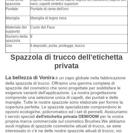
spazzola
nero, capelli sintetici superiori
Puntale
Puntale di rame dell'oro
Maniglia
Maniglia di legno nera
Materiale del
Cuoio del Faux
supporto
Numero della
8
spazzola
Uso
Il deposito, porta, protegge, trucco
Spazzola di trucco dell'etichetta
privata
La bellezza di Vonira
è un capo globale nella fabbricazione
della spazzola di trucco. Offriamo una gamma completa di
spazzole del cosmetico che sono progettate per soddisfare le
esigenze varianti dell'applicazione. La nostra progettazione
comprende una selezione unica di capelli, dei puntali e delle
maniglie. Tutte le nostre spazzole sono elaborate per fornire la
copertura perfetta. Le spazzole specializzate comprendono le
opzioni ecologiche, policromatico ed i set di pennelli. Assicuriamo
i
servizi speciali
dell'etichetta privata OEM/ODM
per la vostra
propria marca commerciale sul cosmetico Brushes.We abbiamo
avuti migliaia di spazzole cosmetiche attuali di trucco, se siete
interessato in c'è ne delle nostre spazzole attuali di trucco, voi