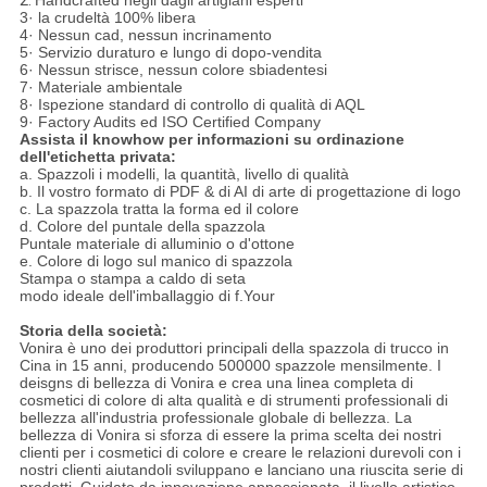
3· la crudeltà 100% libera
4· Nessun cad, nessun incrinamento
5· Servizio duraturo e lungo di dopo-vendita
6· Nessun strisce, nessun colore sbiadentesi
7· Materiale ambientale
8· Ispezione standard di controllo di qualità di AQL
9· Factory Audits ed ISO Certified Company
Assista il knowhow per informazioni su ordinazione
dell'etichetta privata:
a. Spazzoli i modelli, la quantità, livello di qualità
b. Il vostro formato di PDF & di AI di arte di progettazione di logo
c. La spazzola tratta la forma ed il colore
d. Colore del puntale della spazzola
Puntale materiale di alluminio o d'ottone
e. Colore di logo sul manico di spazzola
Stampa o stampa a caldo di seta
modo ideale dell'imballaggio di f.Your
Storia della società:
Vonira è uno dei produttori principali della spazzola di trucco in
Cina in 15 anni, producendo 500000 spazzole mensilmente. I
deisgns di bellezza di Vonira e crea una linea completa di
cosmetici di colore di alta qualità e di strumenti professionali di
bellezza all'industria professionale globale di bellezza. La
bellezza di Vonira si sforza di essere la prima scelta dei nostri
clienti per i cosmetici di colore e creare le relazioni durevoli con i
nostri clienti aiutandoli sviluppano e lanciano una riuscita serie di
prodotti. Guidato da innovazione appassionata, il livello artistico