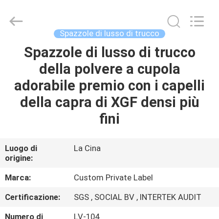
2026
Changsha
Chanmy
Cosmetics
Co.,
Spazzole di lusso di trucco
Ltd.
All
Spazzole di lusso di trucco
CASA
Rights
Reserved.
della polvere a cupola
PRODOTTI
adorabile premio con i capelli
della capra di XGF densi più
CIRCA
fini
NOI
Luogo di
La Cina
origine:
GIRO
DELLA
Marca:
Custom Private Label
FABBRICA
Certificazione:
SGS , SOCIAL BV , INTERTEK AUDIT
Numero di
LV-104