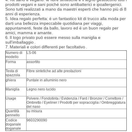
prodotti vegani e sani poiché sono antibatterici e ipoallergenici.
Sono tutti realizzati a mano da maestri esperti che hanno più di 8
anni di esperienza.
5. Idea regalo perfetta: è un fantastico kit di trucco alla moda per
darti una bellezza impeccabile quotidiana per viaggi,
appuntamenti, feste da ballo, lavoro ed è un buon regalo per
amici, mamma e amante.
6.
Il logo privato può essere messo sulla maniglia e
sull'imballaggio
.
7.
Materiali e colori differenti per facoltativo
.
Numero di
LS-06
modello
Forma
assortito
Testa di
Fibre sintetiche ad alte prestazioni
spazzola
ghiera
Puntale in alluminio nero
Maniglia
Legno nero lucido
Usage
Polvere / Fondotinta / Evidenzia / Fard / Bronzer / Correttore /
Ombretto / Eyeliner / Prodotti per sopracciglia / Ombreggiatura
del naso
Quantità
su misura
pennello
Codice
9603290090
doganale
doganale