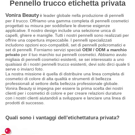
Pennello trucco etichetta privata
Vonira Beauty
è leader globale nella produzione di pennelli
per il trucco.
Offriamo una gamma completa di pennelli cosmetici
progettati su misura per soddisfare le diverse esigenze
applicative.
Il nostro design include una selezione unica di
capelli, ghiere e maniglie.
Tutti i nostri pennelli sono realizzati per
offrire una copertura impeccabile.
I pennelli specializzati
includono opzioni eco-compatibili, set di pennelli policromatici e
set di pennelli. Forniamo servizi speciali
OEM / ODM a marchio
privato
per il tuo marchio sui pennelli cosmetici. Abbiamo avuto
migliaia di pennelli cosmetici esistenti, se sei interessato a uno
qualsiasi di i nostri pennelli trucco esistenti, devi solo dirci quale ti
serve o inviarci foto.
La nostra missione è quella di distribuire una linea completa di
cosmetici di colore di alta qualità e strumenti di bellezza
professionali al settore della bellezza professionale globale.
Vonira Beauty
si impegna per essere la prima scelta dei nostri
clienti per i cosmetici di colore e per creare relazioni durature
con i nostri clienti aiutandoli a sviluppare e lanciare una linea di
prodotti di successo.
Quali sono i vantaggi dell'etichettatura privata?