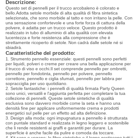
Descrizione:
Questo set di pennelli per il trucco arcobaleno è colorato e
bello.Adotta setole morbide di alta qualità di fibra sintetica
selezionata, che sono morbide al tatto e non irritano la pelle. Con
una sensazione confortevole e una forte forza di cattura della
polvere, è adatta per un trucco veloce. Questo prodotto è
realizzato in tubo di alluminio di alta qualità con elevata
lucentezza e forte resistenza alla compressione che è
strettamente ricoperto di setole.
Non cadrà dalle setole né si
sbiadirà.
Caratteristiche del prodotto:
1. Strumento pennello essenziale: questi pennelli sono perfetti
per liquidi, polveri o creme per creare una bella applicazione per
il trucco di viso e occhi.Il set comprende pennello per ombretti,
pennello per fondotinta, pennello per polvere, pennello
correttore, pennello e ciglia sfumati, pennello per labbra per
sopracciglia per uso quotidiano.
2. Setole fantastiche: i pennelli di qualità firmata Party Queen
sono unici, versatili e l'aggiunta perfetta per completare la tua
collezione di pennelli. Queste setole sintetiche di qualità
esclusiva sono davvero morbide come la seta e hanno una
densità fine per applicare uniformemente crema e prodotti
energetici sul pelle per un effetto ad alta definizione.
3. Design alla moda: ogni impugnatura a pennello è strutturata
con puntale standard e realizzata in legno leggero e sostenibile
che li rende resistenti ai graffi e garantiti per durare. La
superficie è anche facile da pulire e comoda da toccare.
4. Kit sano e vegano: le fibre sintetiche e il legno gestiscono tutti i