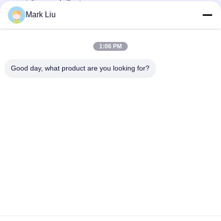
maniglia rossa brillante
Mark Liu
Il trucco sintetico naturale stupefacente dei capelli di
precisione spazzola gli strumenti completi di bellezza
1:06 PM
Del lusso sintetico dell'insieme di 15 supporto di spazzola
esclusivo di trucco spazzole di trucco del pezzo
Good day, what product are you looking for?
Categorie popolari
Tutti
Spazzole Di Lusso 
Spazzole Di Trucco 
Di Trucco
Di Alta Qualità
Spazzole Di Trucco 
Spazzole Naturali Di 
Dell'etichetta Privata
Trucco Dei Capelli
Spazzole Sintetiche 
Set Di Pennelli 
Di Trucco
Professionale Di 
Trucco
Set Di Pennelli Di 
Raccolta Della 
Trucco Di Viaggio
Spazzola Di Trucco