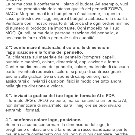
La prima cosa è confermare il piano di budget. Ad esempio, vuoi
che il tuo prodotto sia della stessa qualità dei pennelli ZOEVA,
MAC o Morphe, ma il tuo budget non è sufficiente, in questo
caso, potresti dover aggiungere il budget o abbassare la qualità.
Verificare con il nostro reparto di fabbrica che ogni ordine minimo
di numero di prodotto sia importante.
Ogni modello ha il suo
MOQ.
Quindi, prima della personalizzazione del pennello, è
necessario fare un'idea generale sulla quantità.
2 °: confermare il materiale, il colore, le dimensioni,
l'applicazione e la forma del pennello.
Fai chiarezza sul materiale del pennello (compresi capelli,
puntale e manico), colore, dimensioni, applicazione e forma.
Conferma dimensione del pennello, colore, materiale di ciascuna
parte.
Eventuali requisiti di colore, si prega di contrassegnarlo
anche sulla grafica. Se si dispone di campioni originali,
assicurarsi di inviarci i campioni fisici in modo che tutto andrà
nella giusta direzione e veloce.
3 °: inviaci la grafica del tuo logo in formato AI e PDF.
Il formato JPG o JPEG va bene, ma se hai anche un formato AI,
non dimenticare di inviarmelo, sarà il migliore se puoi inviarci
entrambi i formati.
4 °: conferma colore logo, posizione.
Se non sai come confermare la dimensione del logo, ti
preghiamo di rilasciarlo e ti faremo una raccomandazione per te,
ma una volta confermato con noi, non può più cambiare, perché