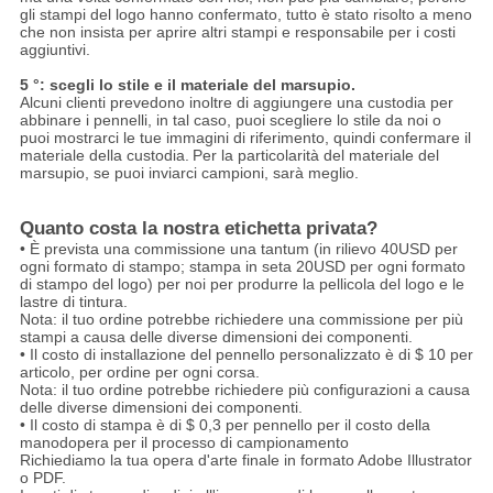
gli stampi del logo hanno confermato, tutto è stato risolto a meno
che non insista per aprire altri stampi e responsabile per i costi
aggiuntivi.
5 °: scegli lo stile e il materiale del marsupio.
Alcuni clienti prevedono inoltre di aggiungere una custodia per
abbinare i pennelli, in tal caso, puoi scegliere lo stile da noi o
puoi mostrarci le tue immagini di riferimento, quindi confermare il
materiale della custodia.
Per la particolarità del materiale del
marsupio, se puoi inviarci campioni, sarà meglio.
Quanto costa la nostra etichetta privata?
• È prevista una commissione una tantum (in rilievo 40USD per
ogni formato di stampo; stampa in seta 20USD per ogni formato
di stampo del logo) per noi per produrre la pellicola del logo e le
lastre di tintura.
Nota: il tuo ordine potrebbe richiedere una commissione per più
stampi a causa delle diverse dimensioni dei componenti.
• Il costo di installazione del pennello personalizzato è di $ 10 per
articolo, per ordine per ogni corsa.
Nota: il tuo ordine potrebbe richiedere più configurazioni a causa
delle diverse dimensioni dei componenti.
• Il costo di stampa è di $ 0,3 per pennello per il costo della
manodopera per il processo di campionamento
Richiediamo la tua opera d'arte finale in formato Adobe Illustrator
o PDF.