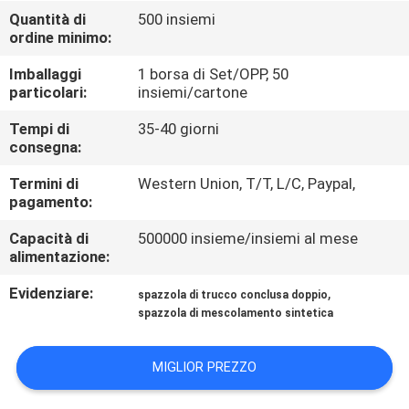
CONTROLLO
Quantità di
500 insiemi
ordine minimo:
DI
QUALITÀ
Imballaggi
1 borsa di Set/OPP, 50
particolari:
insiemi/cartone
MAPPA
Tempi di
35-40 giorni
consegna:
DEL
Termini di
Western Union, T/T, L/C, Paypal,
SITO
pagamento:
Capacità di
500000 insieme/insiemi al mese
PRIVACY
alimentazione:
POLICY
Evidenziare:
,
spazzola di trucco conclusa doppio
spazzola di mescolamento sintetica
MIGLIOR PREZZO