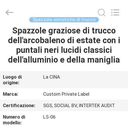
2026
Changsha
Chanmy
Cosmetics
Co.,
Spazzole sintetiche di trucco
Ltd.
All
Spazzole graziose di trucco
CASA
Rights
Reserved.
dell'arcobaleno di estate con i
PRODOTTI
puntali neri lucidi classici
dell'alluminio e della maniglia
CIRCA
NOI
Luogo di
La CINA
origine:
GIRO
Marca:
Custom Private Label
DELLA
Certificazione:
SGS, SOCIAL BV, INTERTEK AUDIT
FABBRICA
Numero di
LS-06
modello: