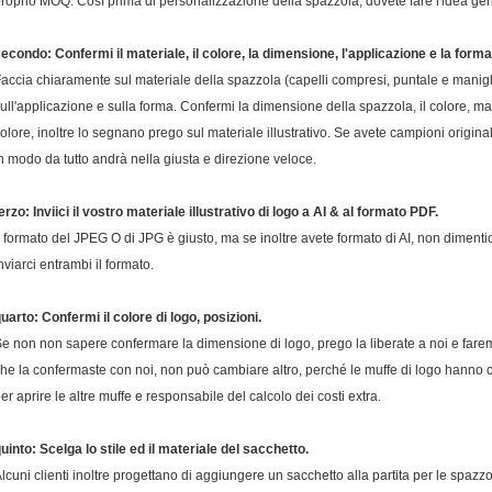
roprio MOQ. Così prima di personalizzazione della spazzola, dovete fare l'idea gen
econdo: Confermi il materiale, il colore, la dimensione, l'applicazione e la forma
accia chiaramente sul materiale della spazzola (capelli compresi, puntale e manigli
ull'applicazione e sulla forma. Confermi la dimensione della spazzola, il colore, materi
olore, inoltre lo segnano prego sul materiale illustrativo. Se avete campioni originali,
n modo da tutto andrà nella giusta e direzione veloce.
erzo: Inviici il vostro materiale illustrativo di logo a AI & al formato PDF.
l formato del JPEG O di JPG è giusto, ma se inoltre avete formato di AI, non dimentic
nviarci entrambi il formato.
uarto: Confermi il colore di logo, posizioni.
e non non sapere confermare la dimensione di logo, prego la liberate a noi e far
he la confermaste con noi, non può cambiare altro, perché le muffe di logo hanno co
er aprire le altre muffe e responsabile del calcolo dei costi extra.
uinto: Scelga lo stile ed il materiale del sacchetto.
lcuni clienti inoltre progettano di aggiungere un sacchetto alla partita per le spazzol