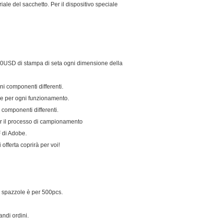
iale del sacchetto. Per il dispositivo speciale
20USD di stampa di seta ogni dimensione della
ni componenti differenti.
ne per ogni funzionamento.
 componenti differenti.
r il processo di campionamento
F di Adobe.
 offerta coprirà per voi!
se spazzole è per 500pcs.
andi ordini.