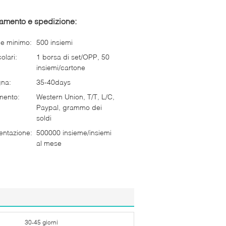
gamento e spedizione:
ne minimo:
500 insiemi
olari:
1 borsa di set/OPP, 50
insiemi/cartone
gna:
35-40days
mento:
Western Union, T/T, L/C,
Paypal, grammo dei
soldi
entazione:
500000 insieme/insiemi
al mese
30-45 giorni