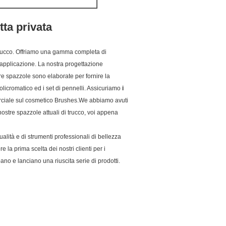
tta privata
trucco. Offriamo una gamma completa di
'applicazione. La nostra progettazione
re spazzole sono elaborate per fornire la
licromatico ed i set di pennelli. Assicuriamo
i
rciale sul cosmetico Brushes.We abbiamo avuti
 nostre spazzole attuali di trucco, voi appena
ualità e di strumenti professionali di bellezza
e la prima scelta dei nostri clienti per i
pano e lanciano una riuscita serie di prodotti.