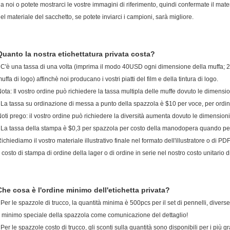
a noi o potete mostrarci le vostre immagini di riferimento, quindi confermate il mater
el materiale del sacchetto, se potete inviarci i campioni, sarà migliore.
Quanto la nostra etichettatura privata costa?
 C'è una tassa di una volta (imprima il modo 40USD ogni dimensione della muffa; 
uffa di logo) affinchè noi producano i vostri piatti del film e della tintura di logo.
ota: Il vostro ordine può richiedere la tassa multipla delle muffe dovuto le dimensio
 La tassa su ordinazione di messa a punto della spazzola è $10 per voce, per ordi
oti prego: il vostro ordine può richiedere la diversità aumenta dovuto le dimensioni
 La tassa della stampa è $0,3 per spazzola per costo della manodopera quando pe
ichiediamo il vostro materiale illustrativo finale nel formato dell'illustratore o di PD
l costo di stampa di ordine della lager o di ordine in serie nel nostro costo unitario di
Che cosa è l'ordine minimo dell'etichetta privata?
 Per le spazzole di trucco, la quantità minima è 500pcs per il set di pennelli, diver
l minimo speciale della spazzola come comunicazione del dettaglio!
 Per le spazzole costo di trucco, gli sconti sulla quantità sono disponibili per i più gr