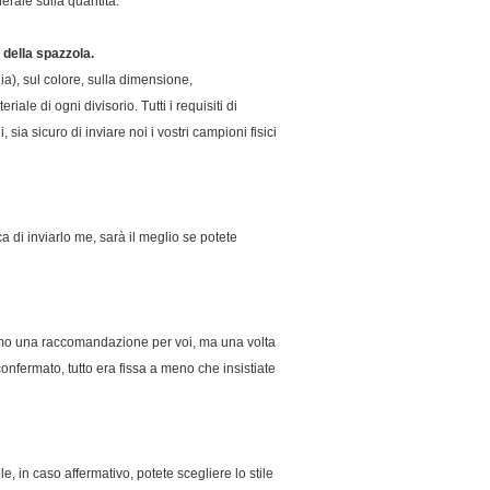
erale sulla quantità.
 della spazzola.
a), sul colore, sulla dimensione,
ale di ogni divisorio. Tutti i requisiti di
 sia sicuro di inviare noi i vostri campioni fisici
a di inviarlo me, sarà il meglio se potete
emo una raccomandazione per voi, ma una volta
nfermato, tutto era fissa a meno che insistiate
e, in caso affermativo, potete scegliere lo stile