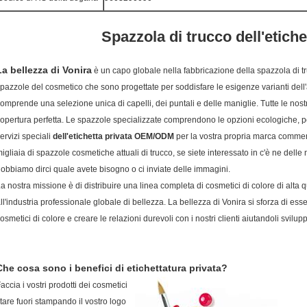
Spazzola di trucco dell'etiche
La bellezza di Vonira
è un capo globale nella fabbricazione della spazzola di 
pazzole del cosmetico che sono progettate per soddisfare le esigenze varianti dell
omprende una selezione unica di capelli, dei puntali e delle maniglie. Tutte le nost
opertura perfetta. Le spazzole specializzate comprendono le opzioni ecologiche, po
ervizi speciali
dell'etichetta privata OEM/ODM
per la vostra propria marca comme
igliaia di spazzole cosmetiche attuali di trucco, se siete interessato in c'è ne delle
obbiamo dirci quale avete bisogno o ci inviate delle immagini.
a nostra missione è di distribuire una linea completa di cosmetici di colore di alta q
ll'industria professionale globale di bellezza. La bellezza di Vonira si sforza di esser
osmetici di colore e creare le relazioni durevoli con i nostri clienti aiutandoli svilup
Che cosa sono i benefici di etichettatura privata?
accia i vostri prodotti dei cosmetici
tare fuori stampando il vostro logo