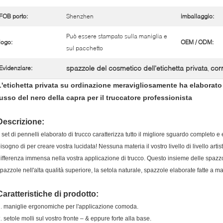
FOB porto:
Shenzhen
imballaggio:
Può essere stampato sulla maniglia e
logo:
OEM / ODM:
sul pacchetto
spazzole del cosmetico dell'etichetta privata
cor
Evidenziare:
,
L'etichetta privata su ordinazione meravigliosamente ha elaborato l
lusso del nero della capra per il truccatore professionista
Descrizione:
l set di pennelli elaborato di trucco caratterizza tutto il migliore sguardo completo 
isogno di per creare vostra lucidata! Nessuna materia il vostro livello di livello arti
ifferenza immensa nella vostra applicazione di trucco. Questo insieme delle spaz
pazzole nell'alta qualità superiore, la setola naturale, spazzole elaborate fatte a 
Caratteristiche di prodotto:
1.
maniglie ergonomiche per l'applicazione comoda.
2.
setole molli sul vostro fronte – & eppure forte alla base.