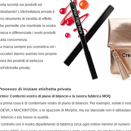
ella società sui prodotti ed
mballando! L'etichettatura privata è
no strumento di vendita di effetto
he permette che montriate la vostra
arca e differenziate i vostri prodotti
alla concorrenza.
a marca sempre più cosmetica ed i
ruccatori stanno avendo loro propria
inea dei prodotti di bellezza
ell'etichetta privata.
Processo di iniziare etichetta privata
rimo: Confermi vostro di piano di bilancio e la nostra fabbrica MOQ
a prima cosa è di confermare vostro di piano di bilancio. Per esempio, volete il vos
OEVA, il MACKINTOSH, o le spazzole di Morphe, ma voi stanziate non è abbastanz
l bilancio o più basso la qualità.
l controllo con il nostro dipartimento di fabbrica circa ogni ordine minimo di numer