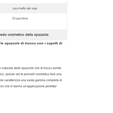
sacchetto del opp
Disponibile
redo cosmetico della spazzola
e spazzole di trucco con i capelli di
e e naturale delle spazzole che di trucco avrete
stico, questo set di pennelli cosmetico farà una
zole caratterizza una vasta gamma completa di
mano che vi danno un'applicazione perfetta!