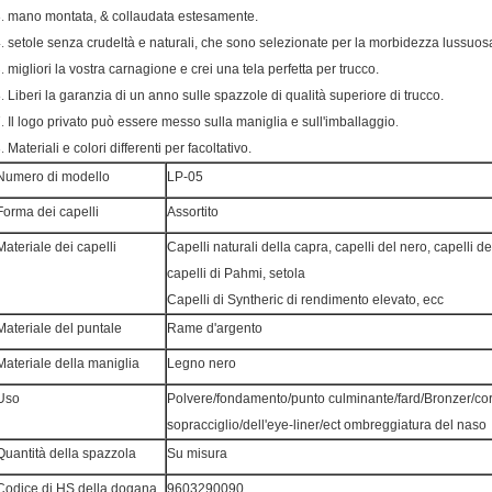
3.
mano montata, & collaudata estesamente.
4.
setole senza crudeltà e naturali, che sono selezionate per la morbidezza lussuos
5.
migliori la vostra carnagione e crei una tela perfetta per trucco.
6.
Liberi la garanzia di un anno sulle spazzole di qualità superiore di trucco.
7.
.
Il logo privato può essere messo sulla maniglia e sull'imballaggio
8.
Materiali e colori differenti per facoltativo.
Numero di modello
LP-05
Forma dei capelli
Assortito
Materiale dei capelli
Capelli naturali della capra, capelli del nero, capelli del
capelli di Pahmi, setola
Capelli di Syntheric di rendimento elevato, ecc
Materiale del puntale
Rame d'argento
Materiale della maniglia
Legno nero
Uso
Polvere/fondamento/punto culminante/fard/Bronzer/corr
sopracciglio/dell'eye-liner/ect ombreggiatura del naso
Quantità della spazzola
Su misura
Codice di HS della dogana
9603290090