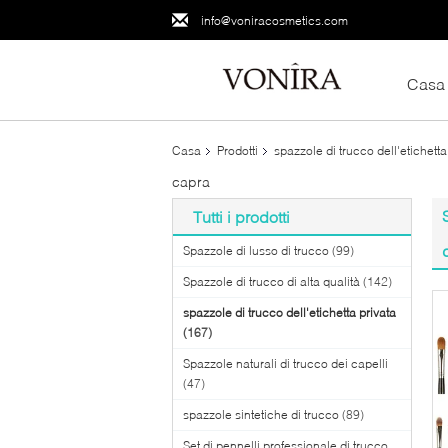
info@voniracosmetics.com
Casa
Casa
Prodotti
spazzole di trucco dell'etichetta
capra
Tutti i prodotti
Spazzole di lusso di trucco
(99)
Spazzole di trucco di alta qualità
(142)
spazzole di trucco dell'etichetta privata
(167)
Spazzole naturali di trucco dei capelli
(47)
spazzole sintetiche di trucco
(89)
Set di pennelli professionale di trucco