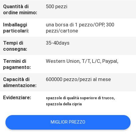
CONTROLLO
Quantità di
500 pezzi
ordine minimo:
DI
QUALITÀ
Imballaggi
una borsa di 1 pezzo/OPP, 300
particolari:
pezzi/cartone
MAPPA
Tempi di
35-40days
consegna:
DEL
Termini di
Western Union, T/T, L/C, Paypal,
SITO
pagamento:
Capacità di
600000 pezzo/pezzi al mese
PRIVACY
alimentazione:
POLICY
Evidenziare:
,
spazzole di qualità superiore di trucco
spazzola della cipria
MIGLIOR PREZZO