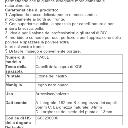
permettendo che le guance disegnare morbidamente e
naturalmente.
Caratteristiche di prodotto:
1.
Applicando trucco delicatamente e mescolandosi
morbidamente ai bordi sul fronte.
2.
Con superiore-qualità, la spazzola per capelli naturale non
irriterà la vostra pelle.
3. ideale per il salone dei professionisti o gli utenti di DIY.
4. morbido e comodo per uso, perfezioni per l'applicazione della
polvere e spazzare la polvere extra
fuori dal vostro fronte.
5.
Di facile impiego e conveniente portare.
Numero di
HV-051
modello
Testa della
Capelli della capra di XGF
spazzola
Puntale
Ottone del nastro
Maniglia
Legno nero opaco
Uso
Arrossisce/polvere
Dati tecnici
A: Integrale: 182mm B: Lunghezza dei capelli:
36mm C: Larghezza naturale: 34mm
D: Larghezza del piede del puntale: 13mm
Codice di HS
9603290090
della dogana
Dettaglio: