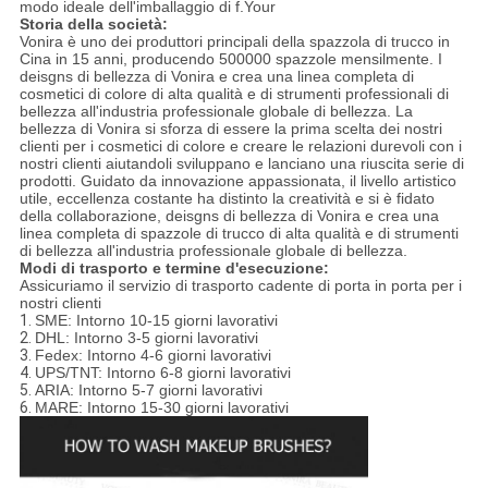
modo ideale dell'imballaggio di f.Your
Storia della società:
Vonira è uno dei produttori principali della spazzola di trucco in
Cina in 15 anni, producendo 500000 spazzole mensilmente. I
deisgns di bellezza di Vonira e crea una linea completa di
cosmetici di colore di alta qualità e di strumenti professionali di
bellezza all'industria professionale globale di bellezza. La
bellezza di Vonira si sforza di essere la prima scelta dei nostri
clienti per i cosmetici di colore e creare le relazioni durevoli con i
nostri clienti aiutandoli sviluppano e lanciano una riuscita serie di
prodotti. Guidato da innovazione appassionata, il livello artistico
utile, eccellenza costante ha distinto la creatività e si è fidato
della collaborazione, deisgns di bellezza di Vonira e crea una
linea completa di spazzole di trucco di alta qualità e di strumenti
di bellezza all'industria professionale globale di bellezza.
Modi di trasporto e termine d'esecuzione:
Assicuriamo il servizio di trasporto cadente di porta in porta per i
nostri clienti
1.
SME: Intorno 10-15 giorni lavorativi
2.
DHL: Intorno 3-5 giorni lavorativi
3.
Fedex: Intorno 4-6 giorni lavorativi
4.
UPS/TNT: Intorno 6-8 giorni lavorativi
5.
ARIA: Intorno 5-7 giorni lavorativi
6.
MARE: Intorno 15-30 giorni lavorativi