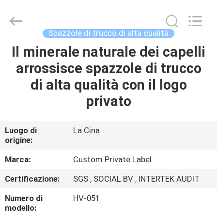
2026
Changsha
Chanmy
Cosmetics
Co.,
Spazzole di trucco di alta qualità
Ltd.
All
Il minerale naturale dei capelli
CASA
Rights
Reserved.
arrossisce spazzole di trucco
PRODOTTI
di alta qualità con il logo
privato
CIRCA
NOI
Luogo di
La Cina
origine:
GIRO
Marca:
Custom Private Label
DELLA
Certificazione:
SGS , SOCIAL BV , INTERTEK AUDIT
FABBRICA
Numero di
HV-051
modello: