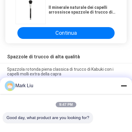
Il minerale naturale dei capelli
arrossisce spazzole di trucco di
alta qualità con il logo privato
Continua
Spazzole di trucco di alta qualità
Spazzola rotonda piena classica di trucco di Kabuki con i
capelli molli extra della capra
Mark Liu
Spazzola di trucco dei capelli della capra del fan di bellezza di
Vonira grande/spazzole di qualità superiore di trucco maniglia
di legno
9:47 PM
Spazzola pura di trucco della guancia dei capelli ultra molli
della capra con la maniglia di legno nera
Good day, what product are you looking for?
Categorie popolari
Tutti