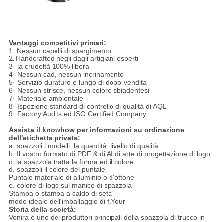
Vantaggi competitivi primari:
1. Nessun capelli di spargimento
2.
Handcrafted negli dagli artigiani esperti
3· la crudeltà 100% libera
4· Nessun cad, nessun incrinamento
5· Servizio duraturo e lungo di dopo-vendita
6· Nessun strisce, nessun colore sbiadentesi
7· Materiale ambientale
8· Ispezione standard di controllo di qualità di AQL
9· Factory Audits ed ISO Certified Company
Assista il knowhow per informazioni su ordinazione
dell'etichetta privata:
a. spazzoli i modelli, la quantità, livello di qualità
b. Il vostro formato di PDF & di AI di arte di progettazione di logo
c. la spazzola tratta la forma ed il colore
d. spazzoli il colore del puntale
Puntale materiale di alluminio o d'ottone
e. colore di logo sul manico di spazzola
Stampa o stampa a caldo di seta
modo ideale dell'imballaggio di f.Your
Storia della società:
Vonira è uno dei produttori principali della spazzola di trucco in