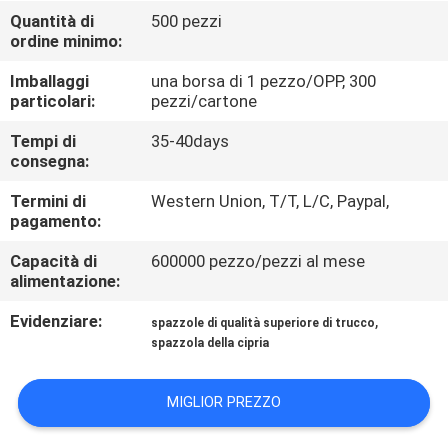
CONTROLLO
Quantità di
500 pezzi
ordine minimo:
DI
QUALITÀ
Imballaggi
una borsa di 1 pezzo/OPP, 300
particolari:
pezzi/cartone
MAPPA
Tempi di
35-40days
consegna:
DEL
Termini di
Western Union, T/T, L/C, Paypal,
SITO
pagamento:
Capacità di
600000 pezzo/pezzi al mese
PRIVACY
alimentazione:
POLICY
Evidenziare:
,
spazzole di qualità superiore di trucco
spazzola della cipria
MIGLIOR PREZZO