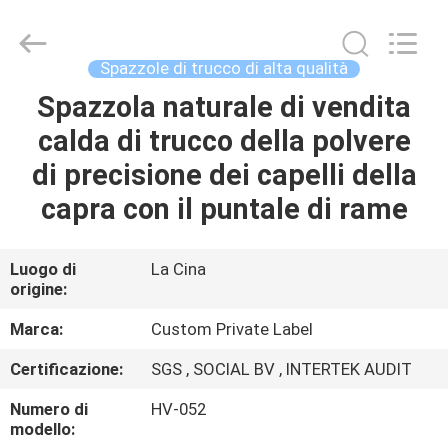
2026
Changsha
Chanmy
Cosmetics
Co.,
Spazzole di trucco di alta qualità
Ltd.
All
Spazzola naturale di vendita
CASA
Rights
Reserved.
calda di trucco della polvere
PRODOTTI
di precisione dei capelli della
capra con il puntale di rame
CIRCA
NOI
Luogo di
La Cina
origine:
GIRO
Marca:
Custom Private Label
DELLA
Certificazione:
SGS , SOCIAL BV , INTERTEK AUDIT
FABBRICA
Numero di
HV-052
modello: