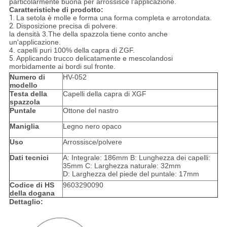
particolarmente buona per arrossisce l'applicazione.
Caratteristiche di prodotto:
1.
La setola è molle e forma una forma completa e arrotondata.
2.
Disposizione precisa di polvere.
la densità 3.The della spazzola tiene conto anche
un'applicazione.
4. capelli puri 100% della capra di ZGF.
5.
Applicando trucco delicatamente e mescolandosi
morbidamente ai bordi sul fronte.
Numero di
HV-052
modello
Testa della
Capelli della capra di XGF
spazzola
Puntale
Ottone del nastro
Maniglia
Legno nero opaco
Uso
Arrossisce/polvere
Dati tecnici
A: Integrale: 186mm B: Lunghezza dei capelli:
35mm C: Larghezza naturale: 32mm
D: Larghezza del piede del puntale: 17mm
Codice di HS
9603290090
della dogana
Dettaglio: