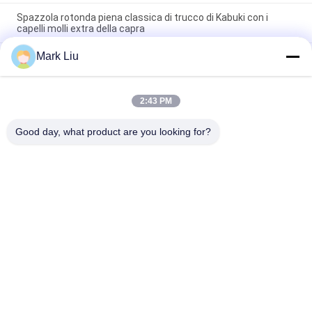
Spazzola rotonda piena classica di trucco di Kabuki con i
capelli molli extra della capra
Mark Liu
Spazzola di trucco dei capelli della capra del fan di bellezza di
Vonira grande/spazzole di qualità superiore di trucco maniglia
di legno
2:43 PM
Spazzola pura di trucco della guancia dei capelli ultra molli
della capra con la maniglia di legno nera
Good day, what product are you looking for?
Categorie popolari
Tutti
Spazzole Di Lusso 
Spazzole Di Trucco 
Di Trucco
Di Alta Qualità
Spazzole Di Trucco 
Spazzole Naturali Di 
Dell'etichetta Privata
Trucco Dei Capelli
Spazzole Sintetiche 
Set Di Pennelli 
Di Trucco
Professionale Di 
Trucco