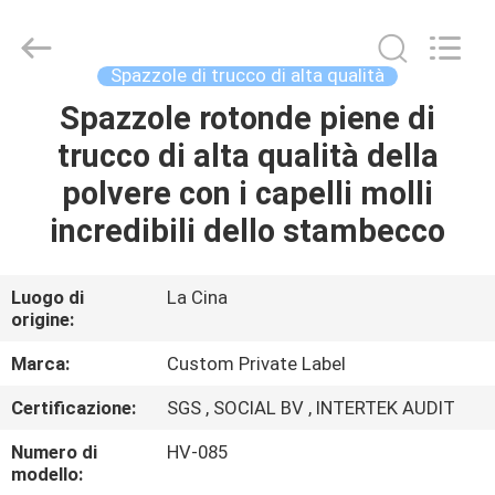
2026
Changsha
Chanmy
Cosmetics
Co.,
Spazzole di trucco di alta qualità
Ltd.
All
Spazzole rotonde piene di
CASA
Rights
Reserved.
trucco di alta qualità della
PRODOTTI
polvere con i capelli molli
incredibili dello stambecco
CIRCA
NOI
Luogo di
La Cina
origine:
GIRO
Marca:
Custom Private Label
DELLA
Certificazione:
SGS , SOCIAL BV , INTERTEK AUDIT
FABBRICA
Numero di
HV-085
modello: