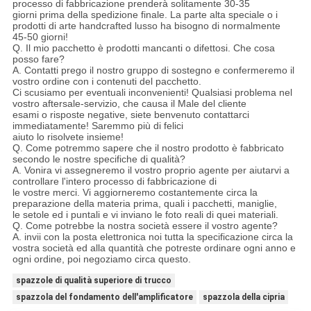
processo di fabbricazione prenderà solitamente 30-35
giorni prima della spedizione finale. La parte alta speciale o i
prodotti di arte handcrafted lusso ha bisogno di normalmente
45-50 giorni!
Q. Il mio pacchetto è prodotti mancanti o difettosi. Che cosa
posso fare?
A. Contatti prego il nostro gruppo di sostegno e confermeremo il
vostro ordine con i contenuti del pacchetto.
Ci scusiamo per eventuali inconvenienti! Qualsiasi problema nel
vostro aftersale-servizio, che causa il Male del cliente
esami o risposte negative, siete benvenuto contattarci
immediatamente! Saremmo più di felici
aiuto lo risolvete insieme!
Q. Come potremmo sapere che il nostro prodotto è fabbricato
secondo le nostre specifiche di qualità?
A. Vonira vi assegneremo il vostro proprio agente per aiutarvi a
controllare l'intero processo di fabbricazione di
le vostre merci. Vi aggiorneremo costantemente circa la
preparazione della materia prima, quali i pacchetti, maniglie,
le setole ed i puntali e vi inviano le foto reali di quei materiali.
Q. Come potrebbe la nostra società essere il vostro agente?
A. invii con la posta elettronica noi tutta la specificazione circa la
vostra società ed alla quantità che potreste ordinare ogni anno e
ogni ordine, poi negoziamo circa questo.
spazzole di qualità superiore di trucco
spazzola del fondamento dell'amplificatore
spazzola della cipria