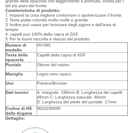
grande della spazzola che leggermente è premuta, creata per i
lati più piani del fronte.
Caratteristiche di prodotto:
1.
Impianti la cosa migliore contornare o spolverizzare il fronte.
2.
Testa piatta rotonda molto molle e grande.
3.
Inoltre può usare per bronzare degli zigomi e dell'area di
tempio.
4. capelli puri 100% della capra di ZGF.
5.
Per la buoni raccolta e rilascio del prodotto.
Numero di
HV-085
modello
Testa della
Capelli della capra di XGF
spazzola
Puntale
Ottone del nastro
Maniglia
Legno nero opaco
Uso
Polvere/Bronzer
Dati tecnici
A: Integrale: 198mm B: Lunghezza dei capelli:
48mm C: Larghezza naturale: 46mm
D: Larghezza del piede del puntale: 17mm
Codice di HS
9603290090
della dogana
Dettaglio: