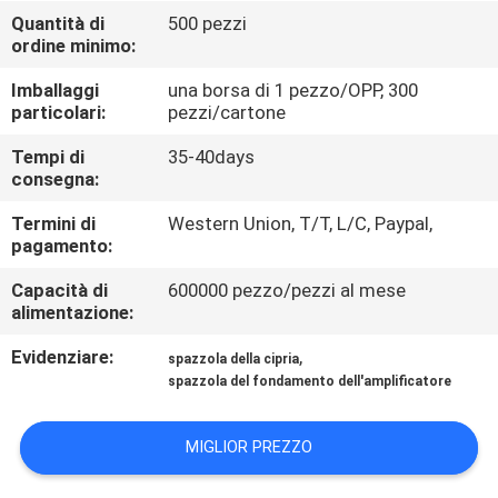
CONTROLLO
Quantità di
500 pezzi
ordine minimo:
DI
QUALITÀ
Imballaggi
una borsa di 1 pezzo/OPP, 300
particolari:
pezzi/cartone
MAPPA
Tempi di
35-40days
consegna:
DEL
Termini di
Western Union, T/T, L/C, Paypal,
SITO
pagamento:
Capacità di
600000 pezzo/pezzi al mese
PRIVACY
alimentazione:
POLICY
Evidenziare:
,
spazzola della cipria
spazzola del fondamento dell'amplificatore
MIGLIOR PREZZO