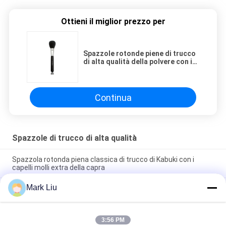
Ottieni il miglior prezzo per
Spazzole rotonde piene di trucco
di alta qualità della polvere con i
capelli molli incredibili dello
stambecco
Continua
Spazzole di trucco di alta qualità
Spazzola rotonda piena classica di trucco di Kabuki con i
capelli molli extra della capra
Mark Liu
Spazzola di trucco dei capelli della capra del fan di bellezza di
Vonira grande/spazzole di qualità superiore di trucco maniglia
di legno
3:56 PM
Spazzola pura di trucco della guancia dei capelli ultra molli