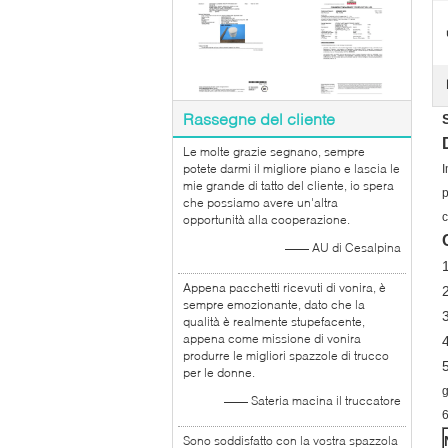
Rassegne del cliente
Le molte grazie segnano, sempre
potete darmi il migliore piano e lascia le
I
mie grande di tatto del cliente, io spera
p
che possiamo avere un'altra
c
opportunità alla cooperazione.
—— AU di Cesalpina
1
Appena pacchetti ricevuti di vonira, è
sempre emozionante, dato che la
3
qualità è realmente stupefacente,
appena come missione di vonira
produrre le migliori spazzole di trucco
5
per le donne.
g
—— Sateria macina il truccatore
6
Sono soddisfatto con la vostra spazzola