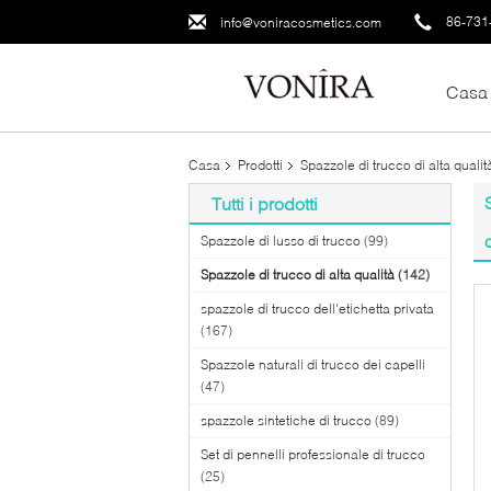
86-731
info@voniracosmetics.com
Casa
Casa
Prodotti
Spazzole di trucco di alta qualit
Tutti i prodotti
Spazzole di lusso di trucco
(99)
Spazzole di trucco di alta qualità
(142)
spazzole di trucco dell'etichetta privata
(167)
Spazzole naturali di trucco dei capelli
(47)
spazzole sintetiche di trucco
(89)
Set di pennelli professionale di trucco
(25)