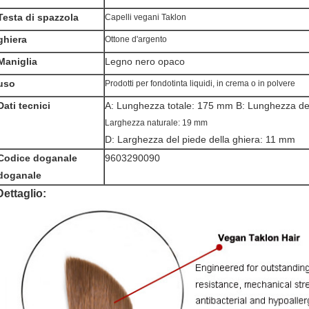
Testa di spazzola
Capelli vegani Taklon
ghiera
Ottone d'argento
Maniglia
Legno nero opaco
uso
Prodotti per fondotinta liquidi, in crema o in polvere
Dati tecnici
A: Lunghezza totale: 175 mm B: Lunghezza dei
Larghezza naturale: 19 mm
D: Larghezza del piede della ghiera: 11 mm
Codice doganale
9603290090
doganale
Dettaglio: