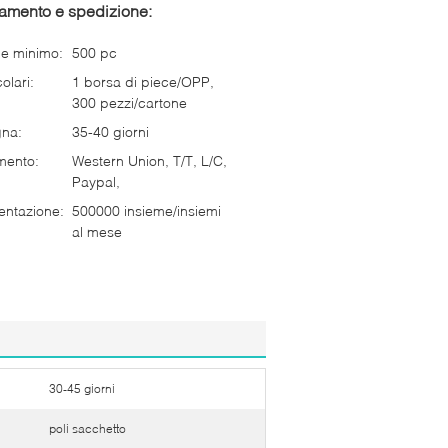
gamento e spedizione:
ne minimo:
500 pc
olari:
1 borsa di piece/OPP,
300 pezzi/cartone
gna:
35-40 giorni
mento:
Western Union, T/T, L/C,
Paypal,
entazione:
500000 insieme/insiemi
al mese
30-45 giorni
poli sacchetto