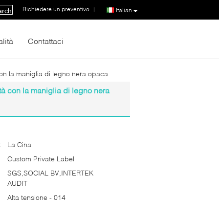
Richiedere un preventivo
|
Italian
arch
lità
Contattaci
con la maniglia di legno nera opaca
tà con la maniglia di legno nera
:
La Cina
Custom Private Label
SGS,SOCIAL BV,INTERTEK
AUDIT
Alta tensione - 014