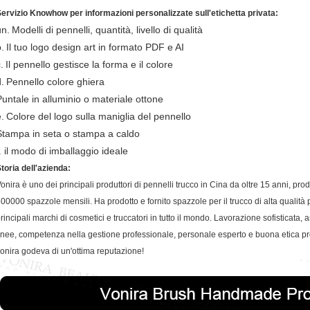
ervizio Knowhow per informazioni personalizzate sull'etichetta privata:
un.
Modelli di pennelli, quantità, livello di qualità
.
Il tuo logo design art in formato PDF e AI
.
Il pennello gestisce la forma e il colore
.
Pennello colore ghiera
Puntale in alluminio o materiale ottone
.
Colore del logo sulla maniglia del pennello
Stampa in seta o stampa a caldo
. il modo di imballaggio ideale
toria dell'azienda:
onira è uno dei principali produttori di pennelli trucco in Cina da oltre 15 anni, pr
00000 spazzole mensili. Ha prodotto e fornito spazzole per il trucco di alta qualità 
rincipali marchi di cosmetici e truccatori in tutto il mondo. Lavorazione sofisticata
inee, competenza nella gestione professionale, personale esperto e buona etica p
onira godeva di un'ottima reputazione!