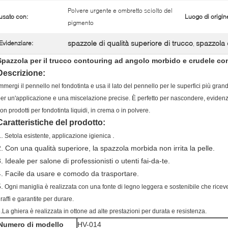
Polvere urgente e ombretto sciolto del
usato con:
Luogo di origin
pigmento
spazzole di qualità superiore di trucco
spazzola 
Evidenziare:
,
Spazzola per il trucco contouring ad angolo morbido e crudele c
Descrizione:
mmergi il pennello nel fondotinta e usa il lato del pennello per le superfici più gran
er un'applicazione e una miscelazione precise. È perfetto per nascondere, evidenzi
on prodotti per fondotinta liquidi, in crema o in polvere.
Caratteristiche del prodotto:
.
.
Setola esistente, applicazione igienica
2. Con una qualità superiore, la spazzola morbida non irrita la pelle.
. Ideale per salone di professionisti o utenti fai-da-te.
4. Facile da usare e comodo da trasportare.
.
Ogni maniglia è realizzata con una fonte di legno leggera e sostenibile che riceve
raffi e garantite per durare.
.La ghiera è realizzata in ottone ad alte prestazioni per durata e resistenza.
Numero di modello
HV-014