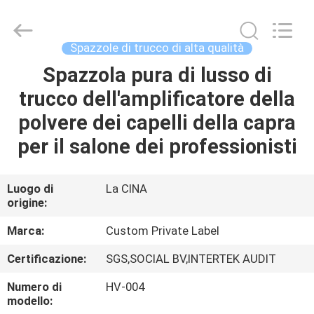
2026
Changsha
Chanmy
Cosmetics
Co.,
Spazzole di trucco di alta qualità
Ltd.
All
Spazzola pura di lusso di
CASA
Rights
Reserved.
trucco dell'amplificatore della
PRODOTTI
polvere dei capelli della capra
per il salone dei professionisti
CIRCA
NOI
Luogo di
La CINA
origine:
GIRO
Marca:
Custom Private Label
DELLA
Certificazione:
SGS,SOCIAL BV,INTERTEK AUDIT
FABBRICA
Numero di
HV-004
modello: