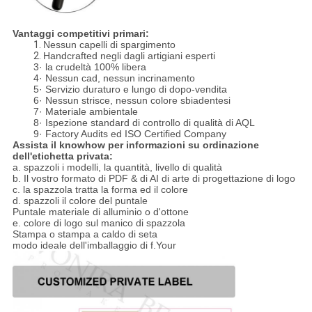
Vantaggi competitivi primari:
1.
Nessun capelli di spargimento
2.
Handcrafted negli dagli artigiani esperti
3· la crudeltà 100% libera
4· Nessun cad, nessun incrinamento
5· Servizio duraturo e lungo di dopo-vendita
6· Nessun strisce, nessun colore sbiadentesi
7· Materiale ambientale
8· Ispezione standard di controllo di qualità di AQL
9· Factory Audits ed ISO Certified Company
Assista il knowhow per informazioni su ordinazione
dell'etichetta privata:
a. spazzoli i modelli, la quantità, livello di qualità
b. Il vostro formato di PDF & di AI di arte di progettazione di logo
c. la spazzola tratta la forma ed il colore
d. spazzoli il colore del puntale
Puntale materiale di alluminio o d'ottone
e. colore di logo sul manico di spazzola
Stampa o stampa a caldo di seta
modo ideale dell'imballaggio di f.Your