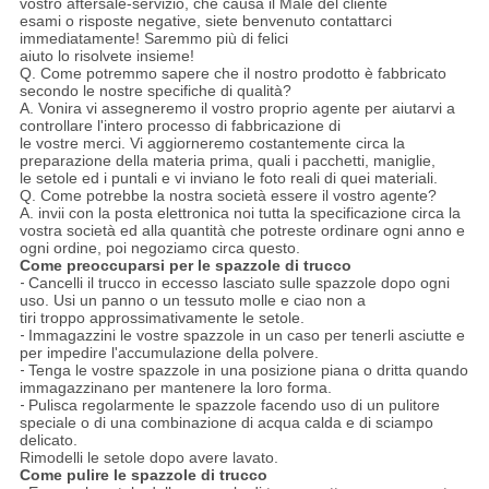
vostro aftersale-servizio, che causa il Male del cliente
esami o risposte negative, siete benvenuto contattarci
immediatamente! Saremmo più di felici
aiuto lo risolvete insieme!
Q. Come potremmo sapere che il nostro prodotto è fabbricato
secondo le nostre specifiche di qualità?
A. Vonira vi assegneremo il vostro proprio agente per aiutarvi a
controllare l'intero processo di fabbricazione di
le vostre merci. Vi aggiorneremo costantemente circa la
preparazione della materia prima, quali i pacchetti, maniglie,
le setole ed i puntali e vi inviano le foto reali di quei materiali.
Q. Come potrebbe la nostra società essere il vostro agente?
A. invii con la posta elettronica noi tutta la specificazione circa la
vostra società ed alla quantità che potreste ordinare ogni anno e
ogni ordine, poi negoziamo circa questo.
Come preoccuparsi per le spazzole di trucco
-
Cancelli il trucco in eccesso lasciato sulle spazzole dopo ogni
uso. Usi un panno o un tessuto molle e ciao non a
tiri troppo approssimativamente le setole.
-
Immagazzini le vostre spazzole in un caso per tenerli asciutte e
per impedire l'accumulazione della polvere.
-
Tenga le vostre spazzole in una posizione piana o dritta quando
immagazzinano per mantenere la loro forma.
-
Pulisca regolarmente le spazzole facendo uso di un pulitore
speciale o di una combinazione di acqua calda e di sciampo
delicato.
Rimodelli le setole dopo avere lavato.
Come pulire le spazzole di trucco