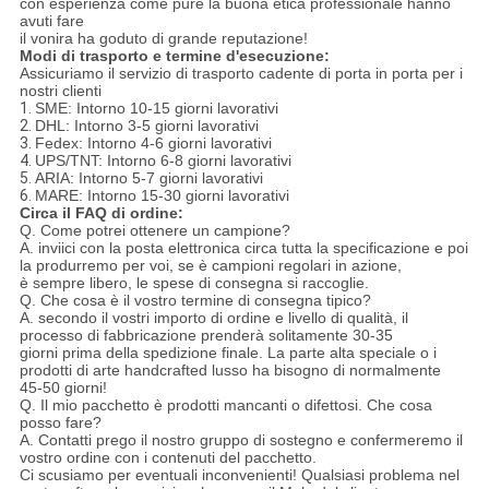
con esperienza come pure la buona etica professionale hanno
avuti fare
il vonira ha goduto di grande reputazione!
Modi di trasporto e termine d'esecuzione:
Assicuriamo il servizio di trasporto cadente di porta in porta per i
nostri clienti
1.
SME: Intorno 10-15 giorni lavorativi
2.
DHL: Intorno 3-5 giorni lavorativi
3.
Fedex: Intorno 4-6 giorni lavorativi
4.
UPS/TNT: Intorno 6-8 giorni lavorativi
5.
ARIA: Intorno 5-7 giorni lavorativi
6.
MARE: Intorno 15-30 giorni lavorativi
Circa il FAQ di ordine:
Q. Come potrei ottenere un campione?
A. inviici con la posta elettronica circa tutta la specificazione e poi
la produrremo per voi, se è campioni regolari in azione,
è sempre libero, le spese di consegna si raccoglie.
Q. Che cosa è il vostro termine di consegna tipico?
A. secondo il vostri importo di ordine e livello di qualità, il
processo di fabbricazione prenderà solitamente 30-35
giorni prima della spedizione finale. La parte alta speciale o i
prodotti di arte handcrafted lusso ha bisogno di normalmente
45-50 giorni!
Q. Il mio pacchetto è prodotti mancanti o difettosi. Che cosa
posso fare?
A. Contatti prego il nostro gruppo di sostegno e confermeremo il
vostro ordine con i contenuti del pacchetto.
Ci scusiamo per eventuali inconvenienti! Qualsiasi problema nel