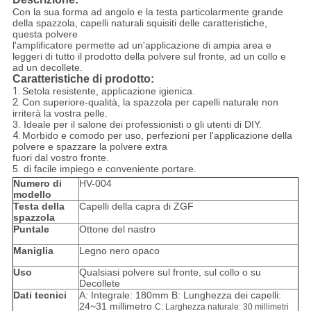
Con la sua forma ad angolo e la testa particolarmente grande
della spazzola, capelli naturali squisiti delle caratteristiche,
questa polvere
l'amplificatore permette ad un'applicazione di ampia area e
leggeri di tutto il prodotto della polvere sul fronte, ad un collo e
ad un decollete.
Caratteristiche di prodotto:
1.
Setola
resistente
, applicazione
igienica.
2.
Con superiore-qualità, la spazzola per capelli naturale non
irriterà la vostra pelle.
3.
Ideale per il salone dei professionisti o gli utenti di DIY.
4.
Morbido e comodo per uso, perfezioni per l'applicazione della
polvere e spazzare la polvere extra
fuori dal vostro fronte.
5. di facile impiego e conveniente portare.
Numero di
HV-004
modello
Testa della
Capelli della capra di ZGF
spazzola
Puntale
Ottone del nastro
Maniglia
Legno nero opaco
Uso
Qualsiasi polvere sul fronte, sul collo o su
Decollete
Dati tecnici
A: Integrale: 180mm B: Lunghezza dei capelli:
24~31 millimetro
C: Larghezza naturale: 30 millimetri