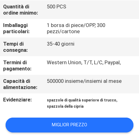
CONTROLLO
Quantità di
500 PCS
ordine minimo:
DI
QUALITÀ
Imballaggi
1 borsa di piece/OPP, 300
particolari:
pezzi/cartone
MAPPA
Tempi di
35-40 giorni
consegna:
DEL
Termini di
Western Union, T/T, L/C, Paypal,
SITO
pagamento:
Capacità di
500000 insieme/insiemi al mese
PRIVACY
alimentazione:
POLICY
Evidenziare:
,
spazzole di qualità superiore di trucco
spazzola della cipria
MIGLIOR PREZZO