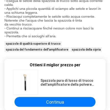
-
Esegua le setole della spazzola di trucco sotto acqua corrente
calda.
-
Applichi una piccola quantità di sciampo alle setole e lavori in
una schiuma leggera.
-
Risciacqui completamente le setole sotto acqua corrente.
Noterete che l'acqua che lascia la spazzola è tinta
da vecchio trucco.
-
Continui a risciacquare finché nessun colore non lasci la
spazzola.
-
Permetta che si asciughi all'aria.
spazzole di qualità superiore di trucco
spazzola del fondamento dell'amplificatore
spazzola della cipria
Ottieni il miglior prezzo per
Spazzola pura di lusso di trucco
dell'amplificatore della polvere
dei capelli della capra per il salone
dei professionisti
Continua