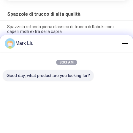
Spazzole di trucco di alta qualità
Spazzola rotonda piena classica di trucco di Kabuki con i
capelli molli extra della capra
Mark Liu
Spazzola di trucco dei capelli della capra del fan di bellezza di
Vonira grande/spazzole di qualità superiore di trucco maniglia
di legno
8:03 AM
Spazzola pura di trucco della guancia dei capelli ultra molli
della capra con la maniglia di legno nera
Good day, what product are you looking for?
Categorie popolari
Tutti
Spazzole Di Lusso 
Spazzole Di Trucco 
Di Trucco
Di Alta Qualità
Spazzole Di Trucco 
Spazzole Naturali Di 
Dell'etichetta Privata
Trucco Dei Capelli