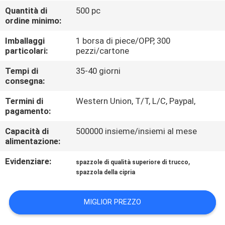
CONTROLLO
Quantità di
500 pc
ordine minimo:
DI
QUALITÀ
Imballaggi
1 borsa di piece/OPP, 300
particolari:
pezzi/cartone
MAPPA
Tempi di
35-40 giorni
consegna:
DEL
Termini di
Western Union, T/T, L/C, Paypal,
SITO
pagamento:
Capacità di
500000 insieme/insiemi al mese
PRIVACY
alimentazione:
POLICY
Evidenziare:
,
spazzole di qualità superiore di trucco
spazzola della cipria
MIGLIOR PREZZO