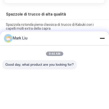
Spazzole di trucco di alta qualità
Spazzola rotonda piena classica di trucco di Kabuki con i
capelli molli extra della capra
Mark Liu
Spazzola di trucco dei capelli della capra del fan di bellezza di
Vonira grande/spazzole di qualità superiore di trucco maniglia
di legno
9:44 AM
Spazzola pura di trucco della guancia dei capelli ultra molli
della capra con la maniglia di legno nera
Good day, what product are you looking for?
Categorie popolari
Tutti
Spazzole Di Lusso 
Spazzole Di Trucco 
Di Trucco
Di Alta Qualità
Spazzole Di Trucco 
Spazzole Naturali Di 
Dell'etichetta Privata
Trucco Dei Capelli