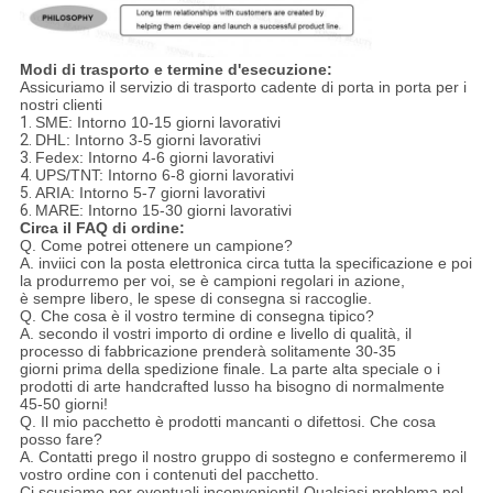
Modi di trasporto e termine d'esecuzione:
Assicuriamo il servizio di trasporto cadente di porta in porta per i
nostri clienti
1.
SME: Intorno 10-15 giorni lavorativi
2.
DHL: Intorno 3-5 giorni lavorativi
3.
Fedex: Intorno 4-6 giorni lavorativi
4.
UPS/TNT: Intorno 6-8 giorni lavorativi
5.
ARIA: Intorno 5-7 giorni lavorativi
6.
MARE: Intorno 15-30 giorni lavorativi
Circa il FAQ di ordine:
Q. Come potrei ottenere un campione?
A. inviici con la posta elettronica circa tutta la specificazione e poi
la produrremo per voi, se è campioni regolari in azione,
è sempre libero, le spese di consegna si raccoglie.
Q. Che cosa è il vostro termine di consegna tipico?
A. secondo il vostri importo di ordine e livello di qualità, il
processo di fabbricazione prenderà solitamente 30-35
giorni prima della spedizione finale. La parte alta speciale o i
prodotti di arte handcrafted lusso ha bisogno di normalmente
45-50 giorni!
Q. Il mio pacchetto è prodotti mancanti o difettosi. Che cosa
posso fare?
A. Contatti prego il nostro gruppo di sostegno e confermeremo il
vostro ordine con i contenuti del pacchetto.
Ci scusiamo per eventuali inconvenienti! Qualsiasi problema nel