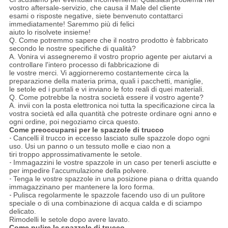
vostro aftersale-servizio, che causa il Male del cliente
esami o risposte negative, siete benvenuto contattarci
immediatamente! Saremmo più di felici
aiuto lo risolvete insieme!
Q. Come potremmo sapere che il nostro prodotto è fabbricato
secondo le nostre specifiche di qualità?
A. Vonira vi assegneremo il vostro proprio agente per aiutarvi a
controllare l'intero processo di fabbricazione di
le vostre merci. Vi aggiorneremo costantemente circa la
preparazione della materia prima, quali i pacchetti, maniglie,
le setole ed i puntali e vi inviano le foto reali di quei materiali.
Q. Come potrebbe la nostra società essere il vostro agente?
A. invii con la posta elettronica noi tutta la specificazione circa la
vostra società ed alla quantità che potreste ordinare ogni anno e
ogni ordine, poi negoziamo circa questo.
Come preoccuparsi per le spazzole di trucco
-
Cancelli il trucco in eccesso lasciato sulle spazzole dopo ogni
uso. Usi un panno o un tessuto molle e ciao non a
tiri troppo approssimativamente le setole.
-
Immagazzini le vostre spazzole in un caso per tenerli asciutte e
per impedire l'accumulazione della polvere.
-
Tenga le vostre spazzole in una posizione piana o dritta quando
immagazzinano per mantenere la loro forma.
-
Pulisca regolarmente le spazzole facendo uso di un pulitore
speciale o di una combinazione di acqua calda e di sciampo
delicato.
Rimodelli le setole dopo avere lavato.
Come pulire le spazzole di trucco