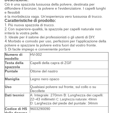
Ciò è una spazzola lussuosa della polvere, destinata per
diffondere il bronzer, la polvere e l'evidenziatore. I capelli lunghi
e flessibili
è la morbidezza vaga. Un'esperienza vero lussuosa di trucco.
Caratteristiche di prodotto:
1.
Più nuova spazzola di trucco.
2.
Con superiore-qualità, la spazzola per capelli naturale non
irriterà la vostra pelle.
3.
Ideale per il salone dei professionisti o gli utenti di DIY.
4.
Morbido e comodo per uso, perfezioni per l'applicazione della
polvere e spazzare la polvere extra
fuori dal vostro fronte.
5.
Di facile impiego e conveniente portare
Numero di
HV-002
modello
Testa della
Capelli della capra di ZGF
spazzola
Puntale
Ottone del nastro
Maniglia
Legno nero opaco
Uso
Qualsiasi polvere sul fronte, sul collo o su
Decollete
Dati tecnici
A: Integrale: 270mm B: Lunghezza dei capelli:
22~43 millimetri
C: Larghezza naturale: 49mm
D: Larghezza del piede del puntale: 34mm
Codice di HS
9603290090
della dogana