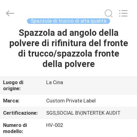
2026
Changsha
Chanmy
Cosmetics
Co.,
Spazzole di trucco di alta qualità
Ltd.
All
Spazzola ad angolo della
CASA
Rights
Reserved.
polvere di rifinitura del fronte
PRODOTTI
di trucco/spazzola fronte
della polvere
CIRCA
NOI
Luogo di
La Cina
origine:
GIRO
Marca:
Custom Private Label
DELLA
Certificazione:
SGS,SOCIAL BV,INTERTEK AUDIT
FABBRICA
Numero di
HV-002
modello: