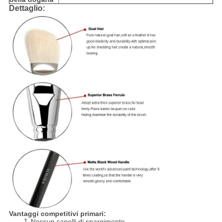
Dettaglio:
Vantaggi competitivi primari:
1.
Nessun capelli di spargimento