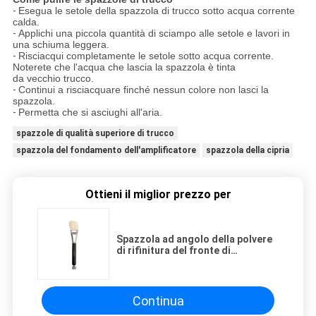
-
Esegua le setole della spazzola di trucco sotto acqua corrente
calda.
-
Applichi una piccola quantità di sciampo alle setole e lavori in
una schiuma leggera.
-
Risciacqui completamente le setole sotto acqua corrente.
Noterete che l'acqua che lascia la spazzola è tinta
da vecchio trucco.
-
Continui a risciacquare finché nessun colore non lasci la
spazzola.
-
Permetta che si asciughi all'aria.
spazzole di qualità superiore di trucco
spazzola del fondamento dell'amplificatore
spazzola della cipria
Ottieni il miglior prezzo per
Spazzola ad angolo della polvere
di rifinitura del fronte di
trucco/spazzola fronte della
polvere
Continua