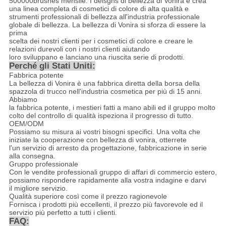
500000brushes mensile. I deisgns di bellezza di Vonira e crea
una linea completa di cosmetici di colore di alta qualità e
strumenti professionali di bellezza all'industria professionale
globale di bellezza. La bellezza di Vonira si sforza di essere la
prima
scelta dei nostri clienti per i cosmetici di colore e creare le
relazioni durevoli con i nostri clienti aiutando
loro sviluppano e lanciano una riuscita serie di prodotti.
Perché gli Stati Uniti:
Fabbrica potente
La bellezza di Vonira è una fabbrica diretta della borsa della
spazzola di trucco nell'industria cosmetica per più di 15 anni.
Abbiamo
la fabbrica potente, i mestieri fatti a mano abili ed il gruppo molto
colto del controllo di qualità ispeziona il progresso di tutto.
OEM/ODM
Possiamo su misura ai vostri bisogni specifici. Una volta che
iniziate la cooperazione con bellezza di vonira, otterrete
l'un servizio di arresto da progettazione, fabbricazione in serie
alla consegna.
Gruppo professionale
Con le vendite professionali gruppo di affari di commercio estero,
possiamo rispondere rapidamente alla vostra indagine e darvi
il migliore servizio.
Qualità superiore così come il prezzo ragionevole
Fornisca i prodotti più eccellenti, il prezzo più favorevole ed il
servizio più perfetto a tutti i clienti.
FAQ: