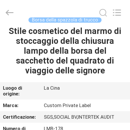
2026
Changsha
Chanmy
Cosmetics
Co.,
Borsa della spazzola di trucco
Ltd.
All
Stile cosmetico del marmo di
CASA
Rights
Reserved.
stoccaggio della chiusura
PRODOTTI
lampo della borsa del
sacchetto del quadrato di
CIRCA
viaggio delle signore
NOI
Luogo di
La Cina
origine:
GIRO
DELLA
Marca:
Custom Private Label
FABBRICA
Certificazione:
SGS,SOCIAL BV,INTERTEK AUDIT
Numero di
LMB-178