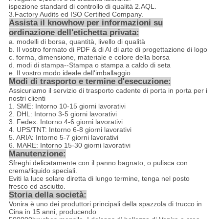
ispezione standard di controllo di qualità 2.AQL.
3.Factory Audits ed ISO Certified Company.
Assista il knowhow per informazioni su
ordinazione dell'etichetta privata:
a. modelli di borsa, quantità, livello di qualità
b. Il vostro formato di PDF & di AI di arte di progettazione di logo
c. forma, dimensione, materiale e colore della borsa
d. modi di stampa--Stampa o stampa a caldo di seta
e. Il vostro modo ideale dell'imballaggio
Modi di trasporto e termine d'esecuzione:
Assicuriamo il servizio di trasporto cadente di porta in porta per i
nostri clienti
1. SME: Intorno 10-15 giorni lavorativi
2. DHL: Intorno 3-5 giorni lavorativi
3. Fedex: Intorno 4-6 giorni lavorativi
4. UPS/TNT: Intorno 6-8 giorni lavorativi
5. ARIA: Intorno 5-7 giorni lavorativi
6. MARE: Intorno 15-30 giorni lavorativi
Manutenzione:
Sfreghi delicatamente con il panno bagnato, o pulisca con
crema/liquido speciali.
Eviti la luce solare diretta di lungo termine, tenga nel posto
fresco ed asciutto.
Storia della società:
Vonira è uno dei produttori principali della spazzola di trucco in
Cina in 15 anni, producendo