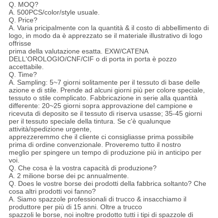
Q. MOQ?
A. 500PCS/color/style usuale.
Q. Price?
A. Varia pricipalmente con la quantità & il costo di abbellimento di
logo, in modo da è apprezzato se il materiale illustrativo di logo
offrisse
prima della valutazione esatta. EXW/CATENA
DELL'OROLOGIO/CNF/CIF o di porta in porta è pozzo
accettabile.
Q. Time?
A. Sampling: 5~7 giorni solitamente per il tessuto di base delle
azione e di stile. Prende ad alcuni giorni più per colore speciale,
tessuto o stile complicato. Fabbricazione in serie alla quantità
differente: 20~25 giorni sopra approvazione del campione e
ricevuta di deposito se il tessuto di riserva usasse; 35-45 giorni
per il tessuto speciale della tintura. Se c'è qualunque
attività/spedizione urgente,
apprezzeremmo che il cliente ci consigliasse prima possibile
prima di ordine convenzionale. Proveremo tutto il nostro
meglio per spingere un tempo di produzione più in anticipo per
voi.
Q. Che cosa è la vostra capacità di produzione?
A. 2 milione borse dei pc annualmente.
Q. Does le vostre borse dei prodotti della fabbrica soltanto? Che
cosa altri prodotti voi fanno?
A. Siamo spazzole professionali di trucco & insacchiamo il
produttore per più di 15 anni. Oltre a trucco
spazzoli le borse, noi inoltre prodotto tutti i tipi di spazzole di