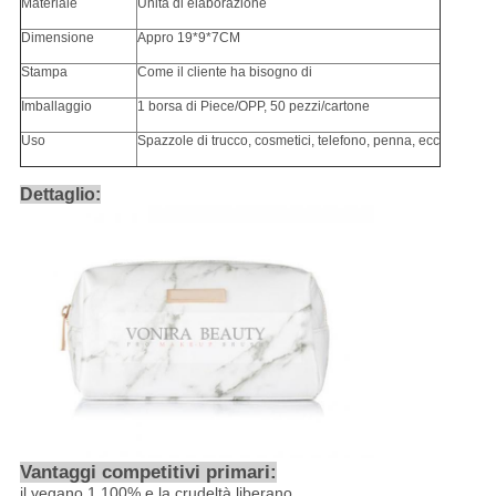
Materiale
Unità di elaborazione
Dimensione
Appro 19*9*7CM
Stampa
Come il cliente ha bisogno di
Imballaggio
1 borsa di Piece/OPP, 50 pezzi/cartone
Uso
Spazzole di trucco, cosmetici, telefono, penna, ecc
Dettaglio:
Vantaggi competitivi primari:
il vegano 1,100% e la crudeltà liberano.