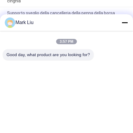
cinghia
Supporto sveglio della cancelleria della penna della borsa
cosmetica di trucco di viaggio della chiusura della chiusura
Mark Liu
lampo della banda di Wave del sacchetto dell'astuccio per le
matite dell'unità di elaborazione
Borsa professionale di stoccaggio della matita della penna del
3:57 PM
supporto dell'articolo da toeletta del sacchetto del rotolo della
spazzola di trucco
Good day, what product are you looking for?
Categorie popolari
Tutti
Spazzole Di Lusso 
Spazzole Di Trucco 
Di Trucco
Di Alta Qualità
Spazzole Di Trucco 
Spazzole Naturali Di 
Dell'etichetta Privata
Trucco Dei Capelli
Spazzole Sintetiche 
Set Di Pennelli 
Di Trucco
Professionale Di 
Trucco