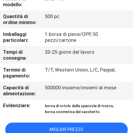
CONTROLLO
modello:
DI
Quantità di
500 pc
ordine minimo:
QUALITÀ
Imballaggi
1 borsa di piece/OPP, 50
particolari:
pezzi/cartone
MAPPA
DEL
Tempi di
20-25 giorni del lavoro
consegna:
SITO
Termini di
T/T, Western Union, L/C, Paypal,
pagamento:
PRIVACY
Capacità di
500000 insieme/insiemi al mese
POLICY
alimentazione:
Evidenziare:
,
borsa di rotolo della spazzola di trucco
borsa cosmetica del sacchetto
MIGLIOR PREZZO