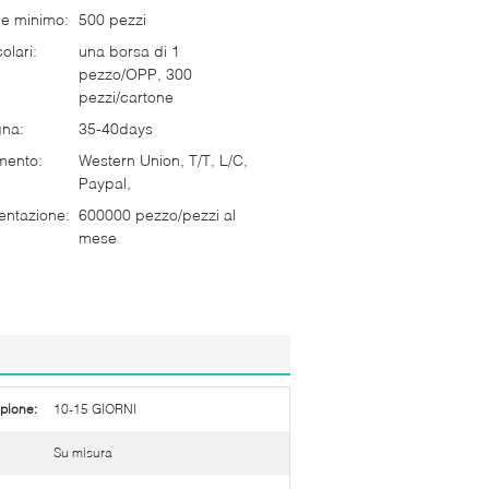
ne minimo:
500 pezzi
olari:
una borsa di 1
pezzo/OPP, 300
pezzi/cartone
gna:
35-40days
mento:
Western Union, T/T, L/C,
Paypal,
entazione:
600000 pezzo/pezzi al
mese
pione:
10-15 GIORNI
Su misura