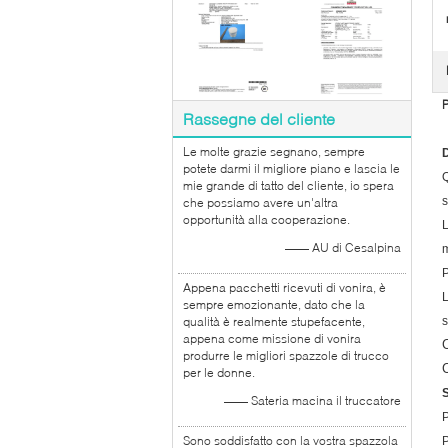
P
Rassegne del cliente
Le molte grazie segnano, sempre
D
potete darmi il migliore piano e lascia le
Q
mie grande di tatto del cliente, io spera
s
che possiamo avere un'altra
opportunità alla cooperazione.
L
—— AU di Cesalpina
m
P
Appena pacchetti ricevuti di vonira, è
L
sempre emozionante, dato che la
qualità è realmente stupefacente,
s
appena come missione di vonira
produrre le migliori spazzole di trucco
per le donne.
S
—— Sateria macina il truccatore
P
Sono soddisfatto con la vostra spazzola
P