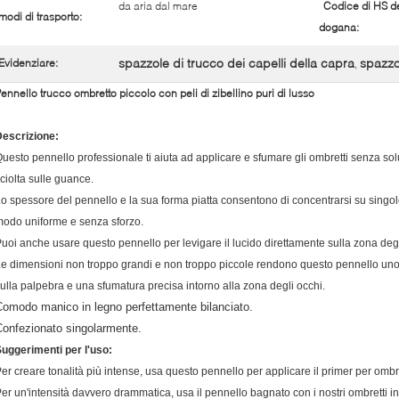
da aria dal mare
Codice di HS de
modi di trasporto:
dogana:
spazzole di trucco dei capelli della capra
spazzo
Evidenziare:
,
ennello trucco ombretto piccolo con peli di zibellino puri di lusso
escrizione:
uesto pennello professionale ti aiuta ad applicare e sfumare gli ombretti senza so
ciolta sulle guance.
o spessore del pennello e la sua forma piatta consentono di concentrarsi su singol
odo uniforme e senza sforzo.
uoi anche usare questo pennello per levigare il lucido direttamente sulla zona degl
e dimensioni non troppo grandi e non troppo piccole rendono questo pennello uno
ulla palpebra e una sfumatura precisa intorno alla zona degli occhi.
Comodo manico in legno perfettamente bilanciato.
Confezionato singolarmente.
uggerimenti per l'uso:
er creare tonalità più intense, usa questo pennello per applicare il primer per ombre
er un'intensità davvero drammatica, usa il pennello bagnato con i nostri ombretti in