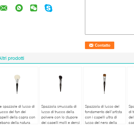
Altri prodotti
e spazzole di lusso di
Spazzola smussata di
Spazzola di lusso del
Spa
rucco del fan dei
lusso di trucco della
fondamento dell'artista
di 
apelli della capra con
polvere con lo stupore
con i capelli ultra di
del
'ebano della natura
dei capelli molli e densi
lusso del nero della
cap
rattano/puntale
della capra di Brown
natura
XGF
'ottone
scuro XGF
aff