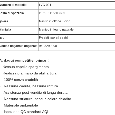
Numero di modello
LVG-021
Puro
Capelli neri
Testa di spazzola
ghiera
Nastro in ottone lucido
Maniglia
Manico in legno naturale
Prodotti per gli occhi
uso
Codice doganale doganale
9603290090
Vantaggi competitivi primari:
1. Nessun capello spargimento
2. Realizzato a mano da abili artigiani
3 · 100% senza crudeltà
4 · Nessuna caduta, nessuna rottura
5 · Assistenza post-vendita di lunga durata
6 · Nessuna striatura, nessun colore sbiadito
7 · Materiale ambientale
8 · Ispezione QC standard AQL