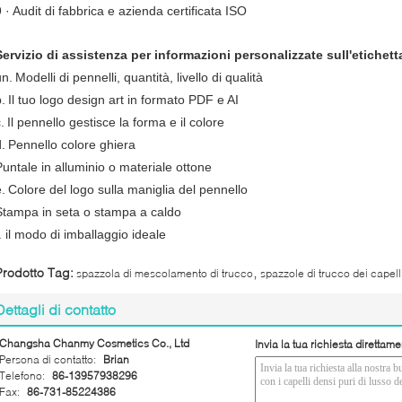
 · Audit di fabbrica e azienda certificata ISO
Servizio di assistenza per informazioni personalizzate sull'etichett
un.
Modelli di pennelli, quantità, livello di qualità
.
Il tuo logo design art in formato PDF e AI
.
Il pennello gestisce la forma e il colore
.
Pennello colore ghiera
Puntale in alluminio o materiale ottone
.
Colore del logo sulla maniglia del pennello
Stampa in seta o stampa a caldo
. il modo di imballaggio ideale
,
Prodotto Tag:
spazzola di mescolamento di trucco
spazzole di trucco dei capell
Dettagli di contatto
Changsha Chanmy Cosmetics Co., Ltd
Invia la tua richiesta direttame
Persona di contatto:
Brian
Telefono:
86-13957938296
Fax:
86-731-85224386