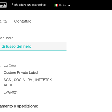
Richiedere un preventivo
|
Italian
arch
lità
Contattaci
 del nero
 di lusso del nero
:
La Cina
Custom Private Label
SGS , SOCIAL BV , INTERTEK
AUDIT
LVG-021
gamento e spedizione: