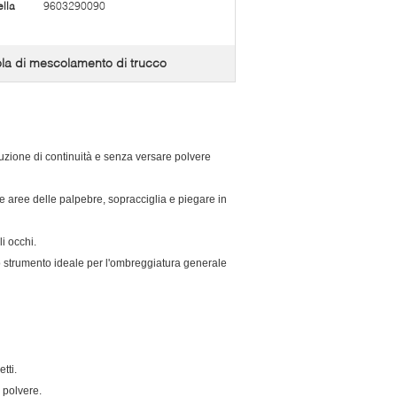
lla
9603290090
la di mescolamento di trucco
luzione di continuità e senza versare polvere
e aree delle palpebre, sopracciglia e piegare in
i occhi.
 strumento ideale per l'ombreggiatura generale
tti.
 polvere.