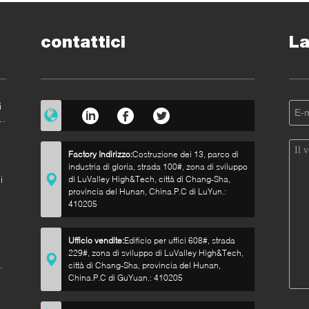
contattici
La
i
el
Factory Indirizzo:
Costruzione dei 13, parco di
industria di gloria, strada 100#, zona di sviluppo
i
di LuValley High&Tech, città di Chang-Sha,
provincia del Hunan, China.P.C di LuYun.:
410205
Ufficio vendite:
Edificio per uffici 608#, strada
229#, zona di sviluppo di LuValley High&Tech,
città di Chang-Sha, provincia del Hunan,
China.P.C di GuYuan.: 410205