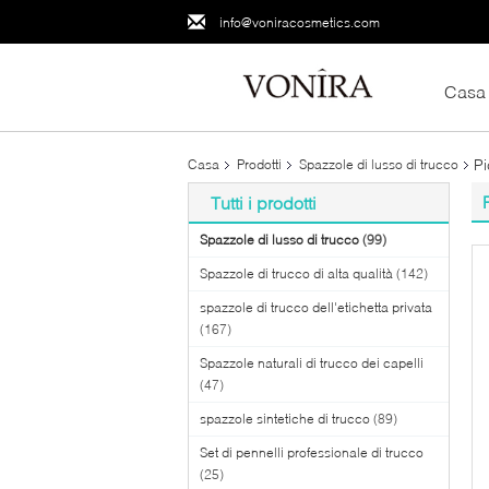
info@voniracosmetics.com
Casa
Pi
Casa
Prodotti
Spazzole di lusso di trucco
Tutti i prodotti
Spazzole di lusso di trucco
(99)
Spazzole di trucco di alta qualità
(142)
spazzole di trucco dell'etichetta privata
(167)
Spazzole naturali di trucco dei capelli
(47)
spazzole sintetiche di trucco
(89)
Set di pennelli professionale di trucco
(25)