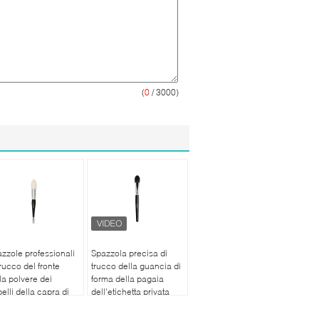
(
0
/ 3000)
zzole professionali
Spazzola precisa di
trucco del fronte
trucco della guancia di
la polvere dei
forma della pagaia
elli della capra di
dell'etichetta privata
 con la punta
con i capelli blu di
usolata
lusso dello scoiattolo