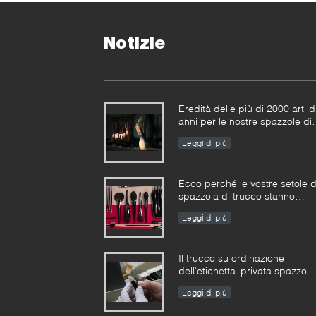
Notizie
Eredità delle più di 2000 arti d
anni per le nostre spazzole di
trucco di Vonira in provincia d
Leggi di più
Hunan
Ecco perché le vostre setole d
spazzola di trucco stanno
cadendo da
Leggi di più
Il trucco su ordinazione
dell'etichetta privata spazzola
la norma di impresa del
Leggi di più
produttore