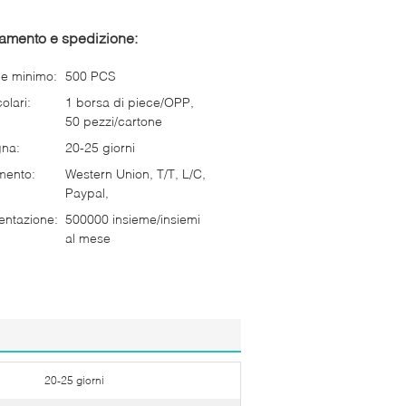
gamento e spedizione:
ne minimo:
500 PCS
olari:
1 borsa di piece/OPP,
50 pezzi/cartone
gna:
20-25 giorni
mento:
Western Union, T/T, L/C,
Paypal,
entazione:
500000 insieme/insiemi
al mese
20-25 giorni