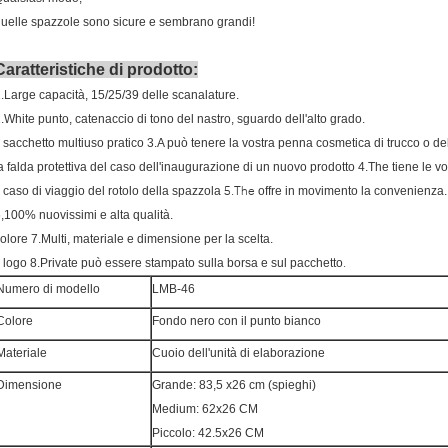
uelle spazzole sono sicure e sembrano grandi!
Caratteristiche di prodotto:
.Large capacità, 15/25/39 delle scanalature.
.White punto, catenaccio di tono del nastro, sguardo dell'alto grado.
l sacchetto multiuso pratico 3.A può tenere la vostra penna cosmetica di trucco o de
a falda protettiva del caso dell'inaugurazione di un nuovo prodotto 4.The tiene le vos
5.The
l caso di viaggio del rotolo della spazzola
offre in movimento la convenienza.
,100% nuovissimi e alta qualità.
olore 7.Multi, materiale e dimensione per la scelta.
.
l logo 8.Private può essere stampato sulla borsa e sul pacchetto
Numero di modello
LMB-46
Colore
Fondo nero con il punto bianco
Materiale
Cuoio dell'unità di elaborazione
Dimensione
Grande: 83,5 x26 cm (spieghi)
Medium: 62x26 CM
Piccolo: 42.5x26 CM