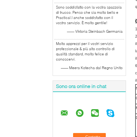
q
Sono soddisfatto con la vostra spazzola
di trucco. Penso che sia molto bello e
Practical.I anche soddisfatto con il
vostro servizio. È molto gentile!
1
—— Viktoria Steinbach Germania
2
Molto apprezzi per il vostri servizio
i
professionale & più alto controllo di
l
qualità standard, molto felice di
i
conoscervi.
6
—— Meera Kotecha dal Regno Unito
c
i
Sono ora online in chat