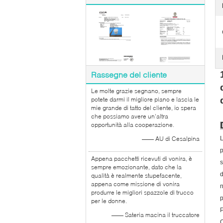
Rassegne del cliente
Le molte grazie segnano, sempre
potete darmi il migliore piano e lascia le
mie grande di tatto del cliente, io spera
che possiamo avere un'altra
opportunità alla cooperazione.
—— AU di Cesalpina
L
p
Appena pacchetti ricevuti di vonira, è
s
sempre emozionante, dato che la
d
qualità è realmente stupefacente,
appena come missione di vonira
n
produrre le migliori spazzole di trucco
p
per le donne.
P
—— Sateria macina il truccatore
Q