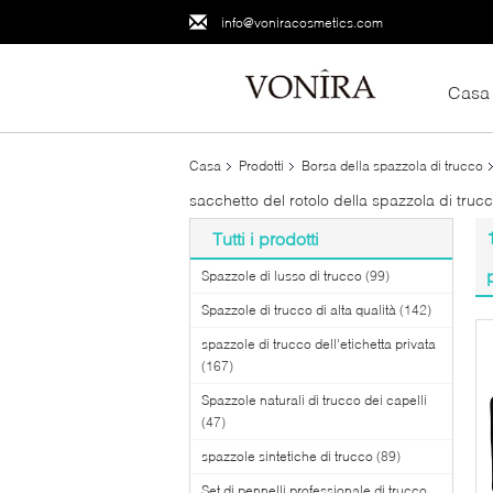
info@voniracosmetics.com
Casa
Casa
Prodotti
Borsa della spazzola di trucco
sacchetto del rotolo della spazzola di truc
Tutti i prodotti
Spazzole di lusso di trucco
(99)
Spazzole di trucco di alta qualità
(142)
spazzole di trucco dell'etichetta privata
(167)
Spazzole naturali di trucco dei capelli
(47)
spazzole sintetiche di trucco
(89)
Set di pennelli professionale di trucco