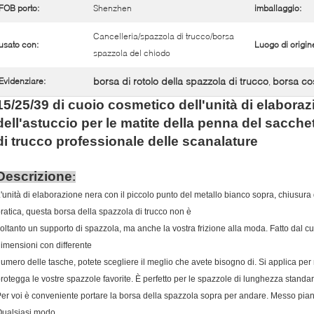
FOB porto:
Shenzhen
imballaggio:
Cancelleria/spazzola di trucco/borsa
usato con:
Luogo di origin
spazzola del chiodo
borsa di rotolo della spazzola di trucco
borsa co
Evidenziare:
,
15/25/39 di cuoio cosmetico dell'unità di elaboraz
dell'astuccio per le matite della penna del sacchet
di trucco professionale delle scanalature
Descrizione
:
'unità di elaborazione nera con il piccolo punto del metallo bianco sopra,
chiusura 
ratica, questa borsa della spazzola di trucco non è
oltanto un supporto di spazzola, ma anche la vostra frizione alla moda. Fatto
dal cu
imensioni con differente
umero delle tasche, potete scegliere il meglio che avete bisogno di.
Si applica per
rotegga le vostre spazzole favorite. È perfetto per le spazzole di lunghezza standar
er voi è conveniente portare la borsa della spazzola sopra per andare. Messo piano
ualsiasi modo,