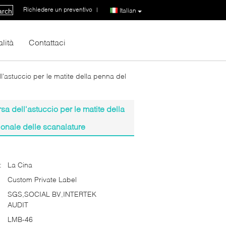
Richiedere un preventivo
|
Italian
arch
lità
Contattaci
l'astuccio per le matite della penna del
sa dell'astuccio per le matite della
ionale delle scanalature
:
La Cina
Custom Private Label
SGS,SOCIAL BV,INTERTEK
AUDIT
LMB-46